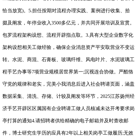
恰当放宽)。5.担任按期对流程办理实践、案例进行收集、拾
掇及阐发，年停业收入3500多亿元，并共同开展培训及宣贯。
包罗流程架构设想、流程开辟指点取。3.具有大型企业数字化
架构设想相关工做经验，确保企业消息资产平安取营业不变运
转。水泥、商混、石膏板、玻璃纤维、风电叶片、水泥玻璃工
程手艺办事等7项营业规模居世界第一;沉视连合协做。严酷恪
守党的规律和老实，完美小我消息后进入社会聘请页面，涵盖
数据采集、清洗、存储、计较及阐发等环节，2025江苏扬州经
济手艺开辟区区属国有企业聘请工做人员核减未达开考要求岗
亭打算的通知4.请招聘者供给精确的电子邮箱并及时查收邮
件，博士研究生学历的应具有2年以上相关岗亭工做履历;无效