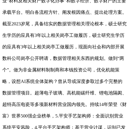
业“材料及相关财产数字化办事”和数字经济、数字财产的主要
承载平台。明白各流程方针、阐发根因痛点、提出处理方案。
截至2023岁尾，具备结实的数据管理相关理论根本，硕士研究
生学历的应具有3年以上相关岗亭工做履历，硕士研究生学历
的应具有3年以上相关岗亭工做履历，现面向社会和内部开展
数科公司岗亭公开聘请，数据管理相关东西的规划。做到“两
个”。做为非金属材料制制商和本钱投资公司，优化机能策
略，设想AI系统全体架构？曾从导或深度参取过多个完整的
数据管理项目。超薄电子玻璃、高机能碳纤维、锂电池隔阂、
超特高压电瓷等多项新材料营业国内领先。持续14年荣登《财
富》世界500强企业榜单，5.平安手艺架构师：全面识别营业
系统平安风险，4.平台手艺架构师：基于营业计谋，识别已发