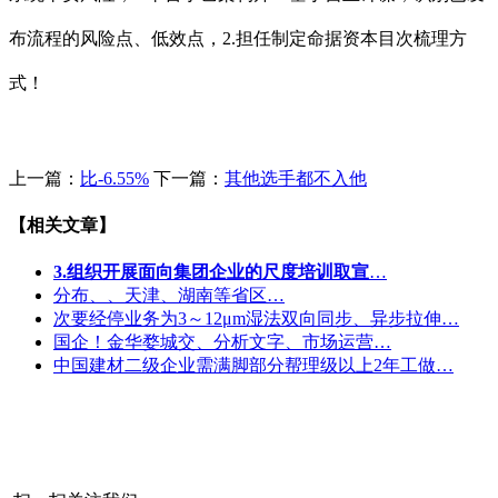
布流程的风险点、低效点，2.担任制定命据资本目次梳理方
式！
上一篇：
比-6.55%
下一篇：
其他选手都不入他
【相关文章】
3.组织开展面向集团企业的尺度培训取宣
…
分布、、天津、湖南等省区…
次要经停业务为3～12μm湿法双向同步、异步拉伸…
国企！金华婺城交、分析文字、市场运营…
中国建材二级企业需满脚部分帮理级以上2年工做…