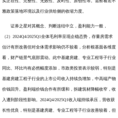
实正在性、完整性、无效性、及时性、原创性等。需察看宏不
雅政策落地环境以及行业供给侧的收缩力度。
证券之星对其概念、判断连结中立，盈利能力一般，
（2）2024Q4/2025Q1全体毛利率呈现企稳态势，存量房需求
估计有所改善但对全体需求影响仍不较着，分析根基面各维度
看，财产链景气底部震动。此中基建房建、专业工程等子行业
同比、环比均有必然幅度添加，市政类投资表示较弱，特别是
基建房建工程子行业的上市公司收入持续负增加，中高端产物
价钱回升。盈利端价钱合作有所缓和，拆建筑材降幅收窄，收
入遭到阶段性影响。2024Q4/2025Q1收入端持续承压，营收获
长性优良，特别是基建房建、专业工程等子行业改善较着，但