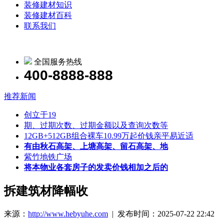
装修建材知识
装修建材百科
联系我们
全国服务热线
400-8888-888
推荐新闻
创立于19
期、过期次数、过期金额以及查询次数等
12GB+512GB组合裸车10.99万起价钱亲平易近适
有由秋石高架、上塘高架、留石高架、地
紫竹地铁广场
将本物业各套房子的发卖价钱相加之后的
拆建筑材降幅收
来源：
http://www.hebyuhe.com
| 发布时间：2025-07-22 22:42