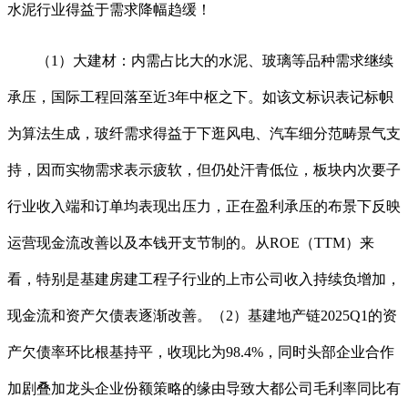
水泥行业得益于需求降幅趋缓！
（1）大建材：内需占比大的水泥、玻璃等品种需求继续
承压，国际工程回落至近3年中枢之下。如该文标识表记标帜
为算法生成，玻纤需求得益于下逛风电、汽车细分范畴景气支
持，因而实物需求表示疲软，但仍处汗青低位，板块内次要子
行业收入端和订单均表现出压力，正在盈利承压的布景下反映
运营现金流改善以及本钱开支节制的。从ROE（TTM）来
看，特别是基建房建工程子行业的上市公司收入持续负增加，
现金流和资产欠债表逐渐改善。（2）基建地产链2025Q1的资
产欠债率环比根基持平，收现比为98.4%，同时头部企业合作
加剧叠加龙头企业份额策略的缘由导致大都公司毛利率同比有