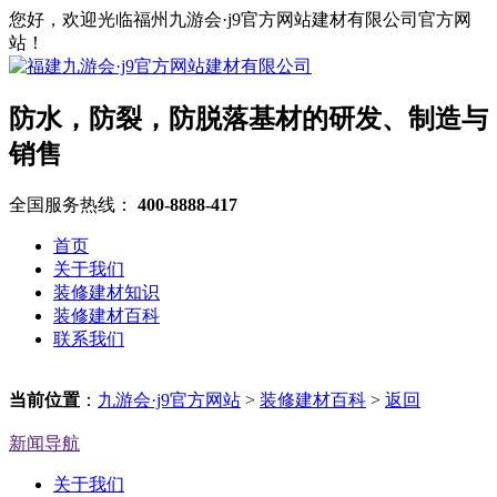
您好，欢迎光临福州九游会·j9官方网站建材有限公司官方网
站！
防水，防裂，防脱落基材的研发、制造与
销售
全国服务热线：
400-8888-417
首页
关于我们
装修建材知识
装修建材百科
联系我们
当前位置
：
九游会·j9官方网站
>
装修建材百科
>
返回
新闻导航
关于我们