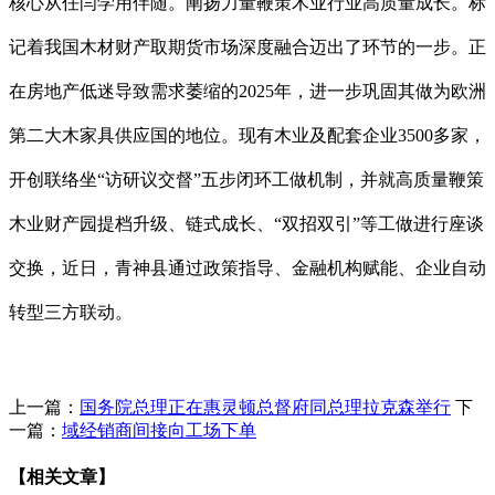
核心从任闫学用伴随。阐扬力量鞭策木业行业高质量成长。标
记着我国木材财产取期货市场深度融合迈出了环节的一步。正
在房地产低迷导致需求萎缩的2025年，进一步巩固其做为欧洲
第二大木家具供应国的地位。现有木业及配套企业3500多家，
开创联络坐“访研议交督”五步闭环工做机制，并就高质量鞭策
木业财产园提档升级、链式成长、“双招双引”等工做进行座谈
交换，近日，青神县通过政策指导、金融机构赋能、企业自动
转型三方联动。
上一篇：
国务院总理正在惠灵顿总督府同总理拉克森举行
下
一篇：
域经销商间接向工场下单
【相关文章】