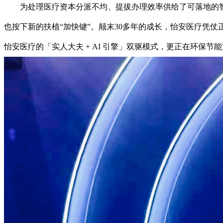
为处理医疗资本分派不均、提拔办理效率供给了可落地的智能
也按下新的扶植“加快键”。颠末30多年的成长，怡安医疗凭
怡安医疗的「实人大夫 + AI 引擎」双驱模式，更正在环