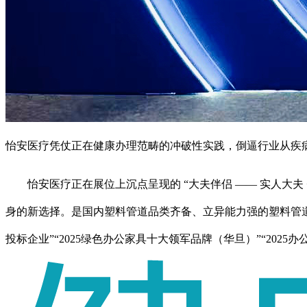
怡安医疗凭仗正在健康办理范畴的冲破性实践，倒逼行业从疾
怡安医疗正在展位上沉点呈现的 “大夫伴侣 —— 实人大夫 + A
身的新选择。是国内塑料管道品类齐备、立异能力强的塑料管道供
投标企业”“2025绿色办公家具十大领军品牌（华旦）”“2025