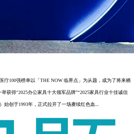
来医疗100强榜单以「THE NOW 临界点」为从题，成为了将来栖
“2025办公家具十大领军品牌”“2025家具行业十佳诚信
）始创于1993年，正式拉开了一场赓续红色血...