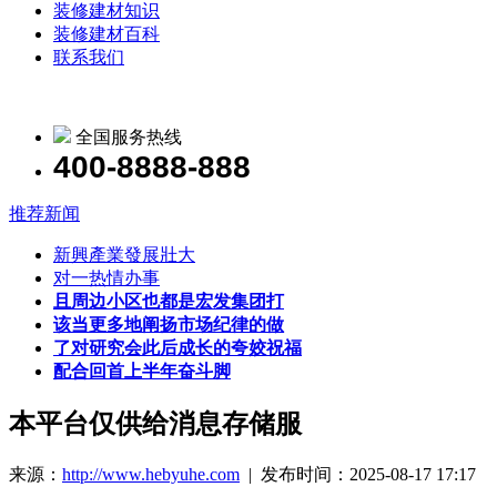
装修建材知识
装修建材百科
联系我们
全国服务热线
400-8888-888
推荐新闻
新興產業發展壯大
对一热情办事
且周边小区也都是宏发集团打
该当更多地阐扬市场纪律的做
了对研究会此后成长的夸姣祝福
配合回首上半年奋斗脚
本平台仅供给消息存储服
来源：
http://www.hebyuhe.com
| 发布时间：2025-08-17 17:17