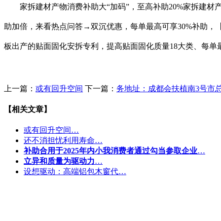
家拆建材产物消费补助大“加码”，至高补助20%家拆建材产物
助加倍，来看热点问答→双沉优惠，每单最高可享30%补助，
板出产的贴面固化安拆专利，提高贴面固化质量18大类、每单最
上一篇：
或有回升空间
下一篇：
务地址：成都会扶植南3号市
【相关文章】
或有回升空间…
还不消担忧利用寿命…
补助合用于2025年内小我消费者通过勾当参取企业
…
立异和质量为驱动力
…
设想驱动：高端铝包木窗代…