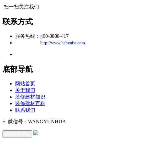
扫一扫关注我们
联系方式
服务热线：
4
00-8888-417
公司
网址：
http://www.hebyuhe.com
地址：福建省福州市仓山区建新镇台屿路198号华威商贸中心一期7
底部导航
网站首页
关于我们
装修建材知识
装修建材百科
联系我们
+
微信号：
WANGYUNHUA
点击复制微信