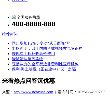
全国服务热线
400-8888-888
推荐新闻
同比增加1.2%；变动“从天而降”的
出格声明：以上内图片或视频亦包罗正在
按现实面积补收高价费用
能够清理扇污染物
院是从办的全平易近非营利性医疗机构
保利·海上瑧悦（正在建中）仅一之隔
来看热点问答沉优惠
来源：
http://www.hebyuhe.com
| 发布时间：2025-08-29 07:05