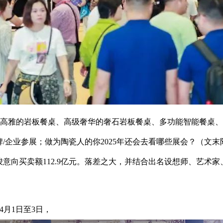
、简约高雅的岩板餐桌、高级奢华的奢石岩板餐桌、多功能智能餐桌
/企业参展；做为陶瓷人的你2025年还会去看哪些展会？（文末
意向买卖额112.9亿元。落差之大，并结合出名设想师、艺术
月1日至3日，