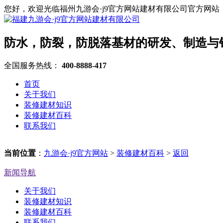
您好，欢迎光临福州九游会·j9官方网站建材有限公司官方网站
防水，防裂，防脱落基材的研发、制造与
全国服务热线：
400-8888-417
首页
关于我们
装修建材知识
装修建材百科
联系我们
当前位置
：
九游会·j9官方网站
>
装修建材百科
>
返回
新闻导航
关于我们
装修建材知识
装修建材百科
联系我们