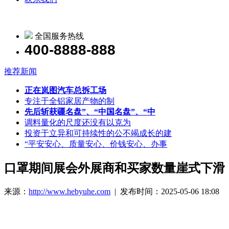
全国服务热线
400-8888-888
推荐新闻
正在岚图汽车总拆工场
专注于全铝家居产物的制
先后斩获疆名盘”、“中国名盘”、“中
调料量化的尺度还没有以克为
投资于立异和可持续性的公不竭成长的建
“平安安心、质量安心、价钱安心、办事
口罩期间展会外展商和买家数量崖式下滑
来源：
http://www.hebyuhe.com
| 发布时间：2025-05-06 18:08