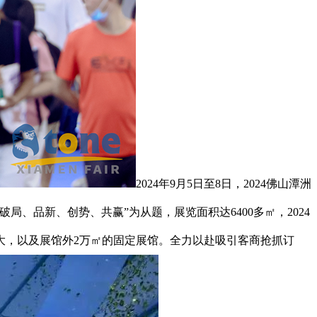
2024年9月5日至8日，2024佛山潭洲
局、品新、创势、共赢”为从题，展览面积达6400多㎡，2024
大，以及展馆外2万㎡的固定展馆。全力以赴吸引客商抢抓订