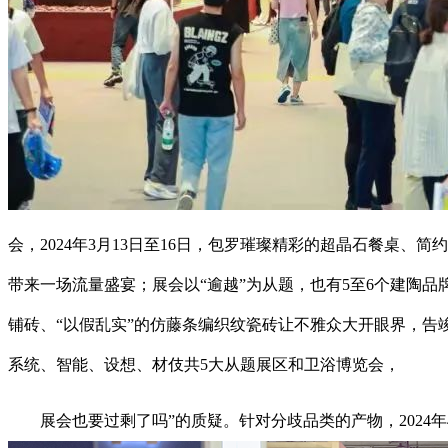
会，2024年3月13日至16日，包罗璀璨精彩的超晶石餐桌
带来一场流量盛宴；展会以“逾越”为从题，也有5至6个建陶品牌
铺砖、“以假乱实”的仿藤条编织纹瓷砖让不雅众大开眼界，告竣
系统、智能、设想、材伎共5大从题展区和卫浴博览会，
展会也要过剩了吗”的质疑。针对分歧品类的产物，2024年4