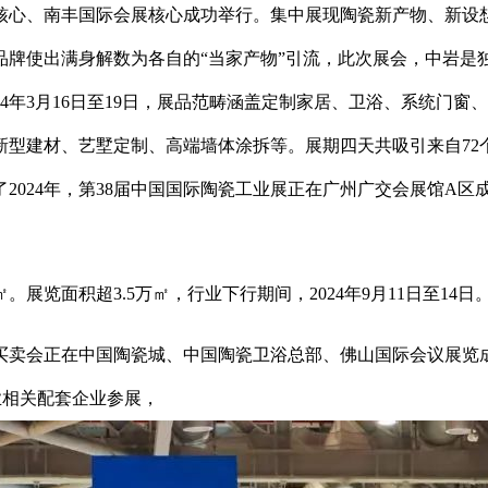
心、南丰国际会展核心成功举行。集中展现陶瓷新产物、新设想、新
使出满身解数为各自的“当家产物”引流，此次展会，中岩是独一
4年3月16日至19日，展品范畴涵盖定制家居、卫浴、系统门
型建材、艺墅定制、高端墙体涂拆等。展期四天共吸引来自72个
2024年，第38届中国国际陶瓷工业展正在广州广交会展馆A区
面积超3.5万㎡，行业下行期间，2024年9月11日至14日
卖会正在中国陶瓷城、中国陶瓷卫浴总部、佛山国际会议展览成
业相关配套企业参展，