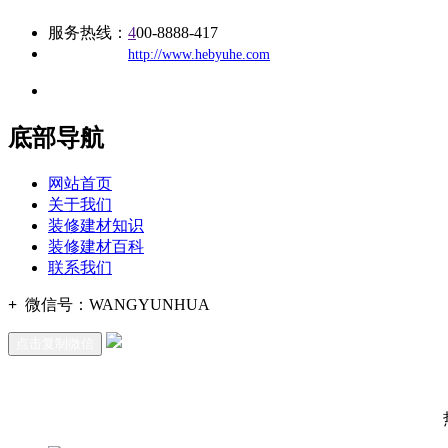
服务热线：
4
00-8888-417
公司
网址：
http://www.hebyuhe.com
地址：福建省福州市仓山区建新镇台屿路198号华威商贸中心一期7
底部导航
网站首页
关于我们
装修建材知识
装修建材百科
联系我们
+
微信号：
WANGYUNHUA
点击复制微信