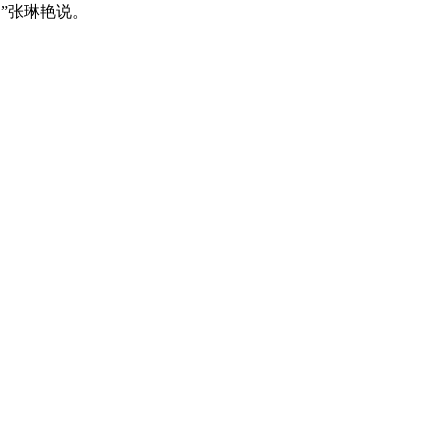
，”张琳艳说。