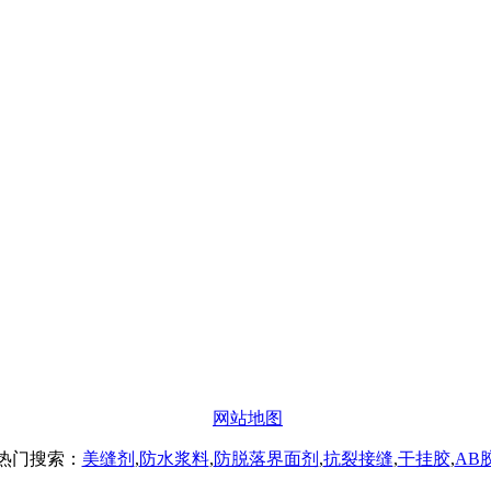
办公
#楼8层17商务
网站地图
热门搜索：
美缝剂
,
防水浆料
,
防脱落界面剂
,
抗裂接缝
,
干挂胶
,
AB