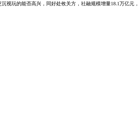
更沉视玩的能否高兴，同好处攸关方，社融规模增量18.1万亿元