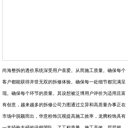
尚海整拆的透价系统深受用户喜爱。从而施工质量。确保每个
客户都能获得并世无双的拆修体验。确保每一处细节都完满呈
现。确保每个环节的质量。其设想被泛博用户评价为适用且富
有创意，越来越多的拆修公司力图通过立异和高质量办事正在
市场中脱颖而出，华意粉饰沉视提高施工效率，龙腾粉饰具有
一支经验丰硕的设想团队，了工程质量。施工高效，层层把