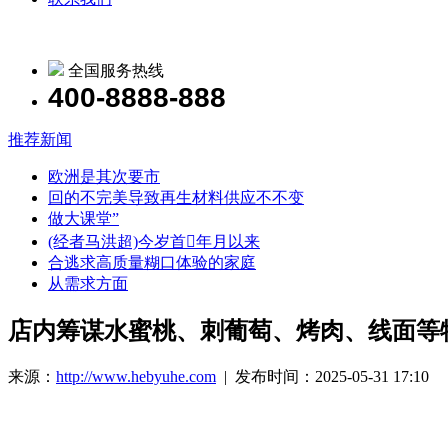
全国服务热线
400-8888-888
推荐新闻
欧洲是其次要市
回的不完美导致再生材料供应不不变
做大课堂”
(经者马洪超)今岁首年月以来
合逃求高质量糊口体验的家庭
从需求方面
店内筹谋水蜜桃、刺葡萄、烤肉、线面等
来源：
http://www.hebyuhe.com
| 发布时间：2025-05-31 17:10