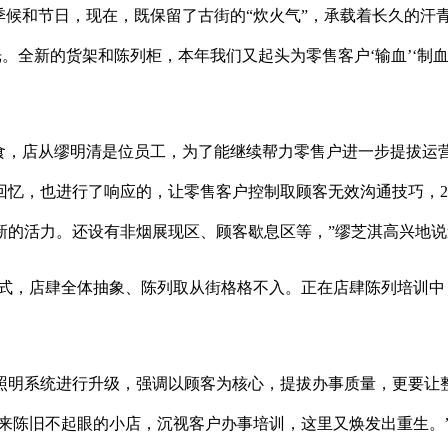
候和节日，现在，既保留了古街的“炊火气”，承载着长久的汗青
。全新的货架和陈列柜，本年我们又起头为零售客户‘输血’‘制血
，店从缪明清是位员工，为了能继续帮力零售户进一步提拔运营程
回忆，也进行了响应的，让零售客户控制取顾客无效沟通技巧，
的活力。还设有非烟展现区、顾客歇息区等，”缪芝淇高兴地说
模式，店肆全体抽象、陈列取从街格格不入。正在店肆陈列培训
统进行升级，强调以顾客为核心，提拔办事质量，更要让整条街
本来陈旧不起眼的小店，沉视客户办事培训，这里又焕发出重生。