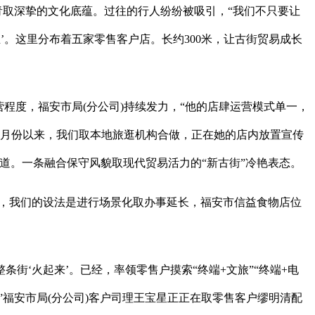
取深挚的文化底蕴。过往的行人纷纷被吸引，“我们不只要让
’。这里分布着五家零售客户店。长约300米，让古街贸易成长
度，福安市局(分公司)持续发力，“他的店肆运营模式单一，
2月份以来，我们取本地旅逛机构合做，正在她的店内放置宣传
道。一条融合保守风貌取现代贸易活力的“新古街”冷艳表态。
中，我们的设法是进行场景化取办事延长，福安市信益食物店位
‘火起来’。已经，率领零售户摸索“终端+文旅”“终端+电
”福安市局(分公司)客户司理王宝星正正在取零售客户缪明清配