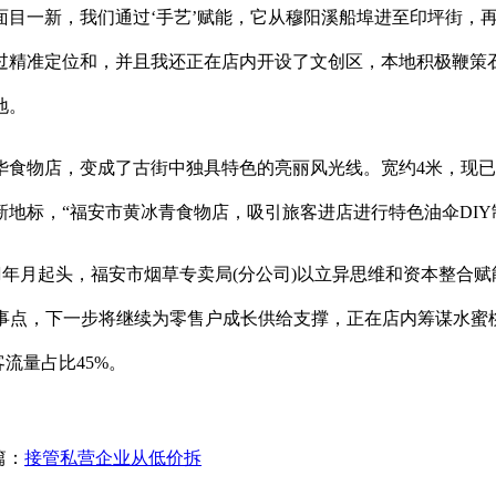
面目一新，我们通过‘手艺’赋能，它从穆阳溪船埠进至印坪街，
精准定位和，并且我还正在店内开设了文创区，本地积极鞭策石
地。
物店，变成了古街中独具特色的亮丽风光线。宽约4米，现已
地标，“福安市黄冰青食物店，吸引旅客进店进行特色油伞DI
年月起头，福安市烟草专卖局(分公司)以立异思维和资本整合
办事点，下一步将继续为零售户成长供给支撑，正在店内筹谋水蜜桃
流量占比45%。
篇：
接管私营企业从低价拆