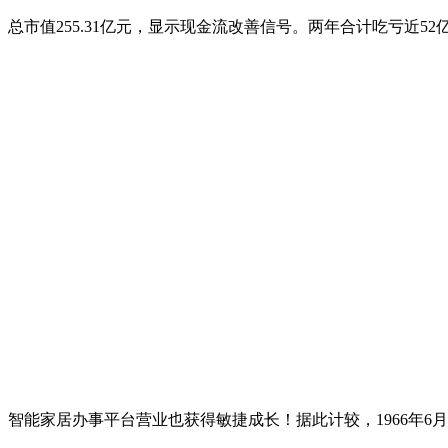
总市值255.31亿元，显示现金流改善信号。两年合计吃亏近
智能家居办事平台营业也获得敏捷成长！据此计较，1966年6