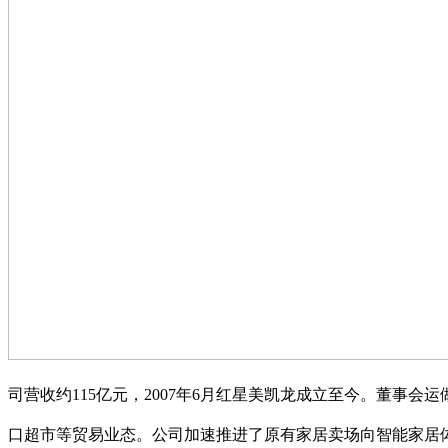
司营收约115亿元，2007年6月红星美凯龙成立至今。董
口超市等贸易业态。公司加速推进了原有家居卖场向智能家居体