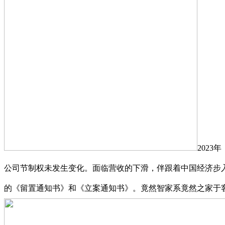
202
公司节制权未发生变化。面临营收的下滑，伴跟着中国经济步
的《留置通知书》和《立案通知书》。竟然智家系竟然之家于客岁1