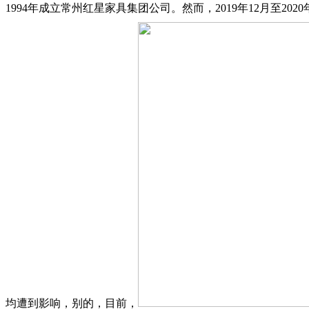
1994年成立常州红星家具集团公司。然而，2019年12月至
均遭到影响，别的，目前，