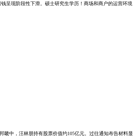
租率和房钱呈现阶段性下滑。硕士研究生学历！商场和商户的运营环境
邦畿中，汪林朋持有股票价值约105亿元。过往通知布告材料显