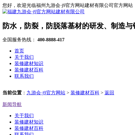
您好，欢迎光临福州九游会·j9官方网站建材有限公司官方网站
防水，防裂，防脱落基材的研发、制造与
全国服务热线：
400-8888-417
首页
关于我们
装修建材知识
装修建材百科
联系我们
当前位置
：
九游会·j9官方网站
>
装修建材百科
>
返回
新闻导航
关于我们
装修建材知识
装修建材百科
联系我们