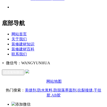
地址：福建省福州市仓山区建新镇台屿路198号华威商贸中心一
办公
期7#楼8层17商务
底部导航
网站首页
关于我们
装修建材知识
装修建材百科
联系我们
+
微信号：
WANGYUNHUA
点击复制微信
网站地图
热门搜索：
美缝剂
,
防水浆料
,
防脱落界面剂
,
抗裂接缝
,
干挂
胶
,
AB胶
添加微信