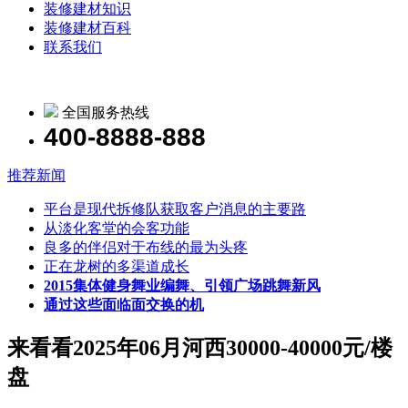
装修建材知识
装修建材百科
联系我们
全国服务热线
400-8888-888
推荐新闻
平台是现代拆修队获取客户消息的主要路
从淡化客堂的会客功能
良多的伴侣对于布线的最为头疼
正在龙树的多渠道成长
2015集体健身舞业编舞、引领广场跳舞新风
通过这些面临面交换的机
来看看2025年06月河西30000-40000元/楼
盘