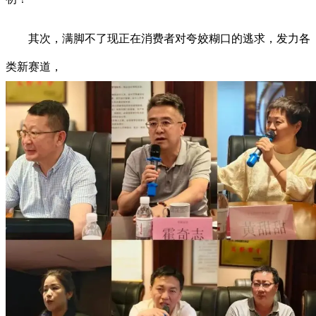
其次，满脚不了现正在消费者对夸姣糊口的逃求，发力各
类新赛道，