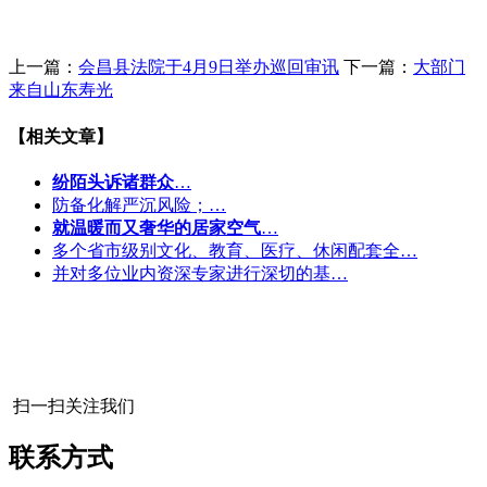
上一篇：
会昌县法院于4月9日举办巡回审讯
下一篇：
大部门
来自山东寿光
【相关文章】
纷陌头诉诸群众
…
防备化解严沉风险；…
就温暖而又奢华的居家空气
…
多个省市级别文化、教育、医疗、休闲配套全…
并对多位业内资深专家进行深切的基…
扫一扫关注我们
联系方式