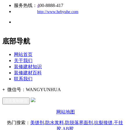
服务热线：
4
00-8888-417
公司
网址：
http://www.hebyuhe.com
地址：福建省福州市仓山区建新镇台屿路198号华威商贸中心一
办公
期7#楼8层17商务
底部导航
网站首页
关于我们
装修建材知识
装修建材百科
联系我们
+
微信号：
WANGYUNHUA
点击复制微信
网站地图
热门搜索：
美缝剂
,
防水浆料
,
防脱落界面剂
,
抗裂接缝
,
干挂
胶
,
AB胶