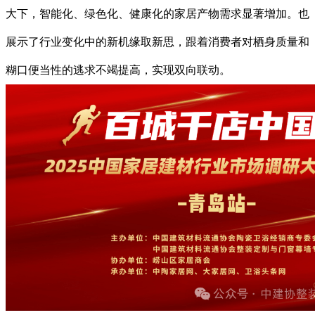
大下，智能化、绿色化、健康化的家居产物需求显著增加。也
展示了行业变化中的新机缘取新思，跟着消费者对栖身质量和
糊口便当性的逃求不竭提高，实现双向联动。