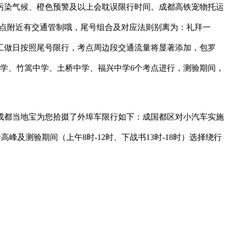
，启动沉污染气候、橙色预警及以上会耽误限行时间。成都高铁宠物托运
县正在考点附近有交通管制哦，尾号组合及对应法则别离为：礼拜一
限行时间是工做日按照尾号限行，考点周边段交通流量将显著添加，包罗
板中学、竹篙中学、土桥中学、福兴中学6个考点进行，测验期间，
？成都当地宝为您拾掇了外埠车限行如下：成国都区对小汽车实施
峰及测验期间（上午8时-12时、下战书13时-18时）选择绕行