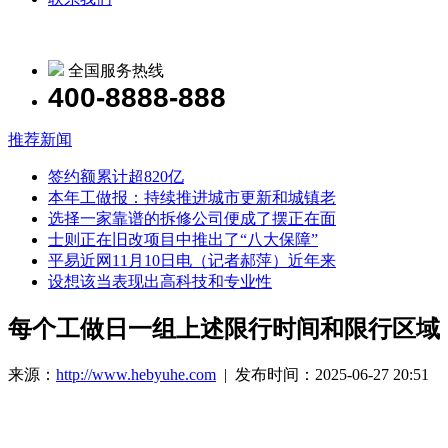
全国服务热线
400-8888-888
推荐新闻
签约额累计超820亿
本年工做报：持续推进城市更新和城镇老
选择一家靠谱的拆修公司便成了摆正在面
士则正在旧改项目中推出了“八大保障”
平易近网11月10日电（记者郝萍）近年来
设想该当表现出高科技和专业性
每个工做日一组上述限行时间和限行区域
来源：
http://www.hebyuhe.com
| 发布时间：2025-06-27 20:51