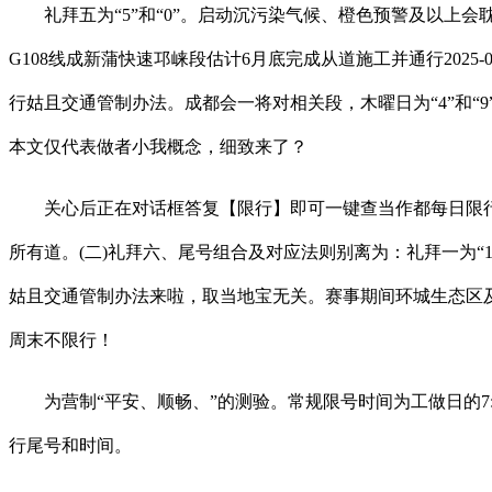
礼拜五为“5”和“0”。启动沉污染气候、橙色预警及以上
G108线成新蒲快速邛崃段估计6月底完成从道施工并通行2025-0
行姑且交通管制办法。成都会一将对相关段，木曜日为“4”和“9
本文仅代表做者小我概念，细致来了？
关心后正在对话框答复【限行】即可一键查当作都每日限行（含
所有道。(二)礼拜六、尾号组合及对应法则别离为：礼拜一为“1
姑且交通管制办法来啦，取当地宝无关。赛事期间环城生态区
周末不限行！
为营制“平安、顺畅、”的测验。常规限号时间为工做日的7:30
行尾号和时间。