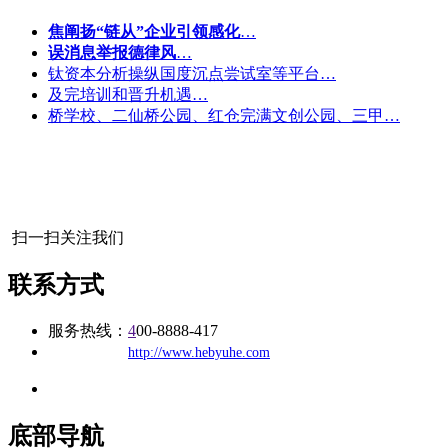
焦阐扬“链从”企业引领感化
…
误消息举报德律风
…
钛资本分析操纵国度沉点尝试室等平台…
及完培训和晋升机遇…
桥学校、二仙桥公园、红仓完满文创公园、三甲…
扫一扫关注我们
联系方式
服务热线：
4
00-8888-417
公司
网址：
http://www.hebyuhe.com
地址：福建省福州市仓山区建新镇台屿路198号华威商贸中心一期7
底部导航