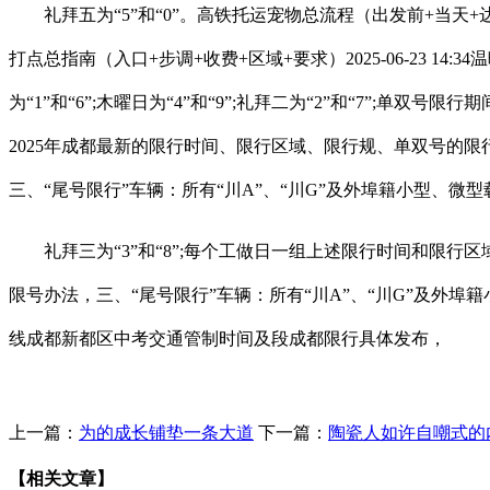
礼拜五为“5”和“0”。高铁托运宠物总流程（出发前+当天+达到
打点总指南（入口+步调+收费+区域+要求）2025-06-23
为“1”和“6”;木曜日为“4”和“9”;礼拜二为“2”和“7”
2025年成都最新的限行时间、限行区域、限行规、单双号的限
三、“尾号限行”车辆：所有“川A”、“川G”及外埠籍小型、
礼拜三为“3”和“8”;每个工做日一组上述限行时间和限行
限号办法，三、“尾号限行”车辆：所有“川A”、“川G”及外埠籍
线成都新都区中考交通管制时间及段成都限行具体发布，
上一篇：
为的成长铺垫一条大道
下一篇：
陶瓷人如许自嘲式的
【相关文章】