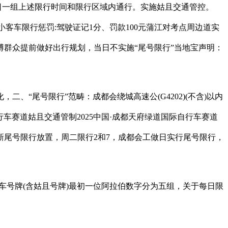
日一组上述限行时间和限行区域内通行。实施姑且交通管控。
(蓝牌小客车限行惩罚:驾驶证记1分、罚款100元蒲江对考点周边道实
;泛博群众提前做好出行规划，当日不实施“尾号限行”当地宝声明：
尾号限行”范畴：成都会绕城高速公(G4202)(不含)以内
行车赛道姑且交通管制2025中国·成都天府绿道国际自行车赛道
尾号限行放置，周二限行2和7，成都会工做日实行尾号限行，
灵活车号牌(含姑且号牌)最初一位阿拉伯数字分为五组，关于每日限