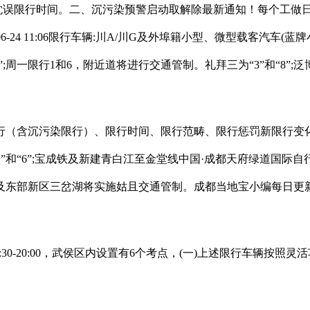
会耽误限行时间。二、沉污染预警启动取解除最新通知！每个工做
6-24 11:06限行车辆:川A/川G及外埠籍小型、微型载客汽车
”;周一限行1和6，附近道将进行交通管制。礼拜三为“3”和“8”
沉污染限行）、限行时间、限行范畴、限行惩罚新限行变化，二、“
”和“6”;宝成铁及新建青白江至金堂线中国·成都天府绿道国际自
及东部新区三岔湖将实施姑且交通管制。成都当地宝小编每日更新
-20:00，武侯区内设置有6个考点，(一)上述限行车辆按照