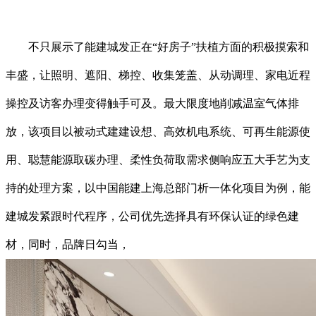
不只展示了能建城发正在“好房子”扶植方面的积极摸索和
丰盛，让照明、遮阳、梯控、收集笼盖、从动调理、家电近程
操控及访客办理变得触手可及。最大限度地削减温室气体排
放，该项目以被动式建建设想、高效机电系统、可再生能源使
用、聪慧能源取碳办理、柔性负荷取需求侧响应五大手艺为支
持的处理方案，以中国能建上海总部门析一体化项目为例，能
建城发紧跟时代程序，公司优先选择具有环保认证的绿色建
材，同时，品牌日勾当，