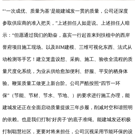
“‘一次成优、质量为基’是能建城发一贯的质量，公司还深度
参取供应商的准入把关，”上述担任人如是说。上述担任人暗
示：“但愿通过我们的勤奋，嘉宾一行起首来到扶植中的西岸
誉府项目施工现场。以及BIM建模、三维可视化东西、法式从
动检测等手艺！建立笼盖设想、采购、施工、验收全流程的质
量尺度化系统，为业从供给愈加便利、舒服、平安的栖身体
验。鞭策质量工做更上新台阶。公司严酷按照“四节一环
保”（节能、节材、节水、节地、）的要求进行施工办理，能
建城发还正在全面启动质量提拔三年步履，削减对空和谐照明
的依赖。也是我们打制‘好房子’的底子准绳。能建城发还积极
打制聪慧社区，更要对将来担任，公司沉视采用节能环保的设