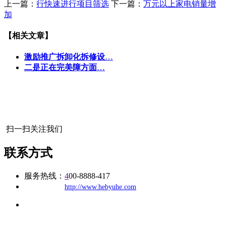
上一篇：
行快速进行项目筛选
下一篇：
万元以上家电销量增
加
【相关文章】
激励推广拆卸化拆修设
…
二是正在完美障方面
…
扫一扫关注我们
联系方式
服务热线：
4
00-8888-417
公司
网址：
http://www.hebyuhe.com
地址：福建省福州市仓山区建新镇台屿路198号华威商贸中心一
办公
期7#楼8层17商务