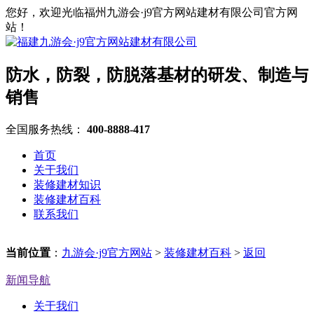
您好，欢迎光临福州九游会·j9官方网站建材有限公司官方网
站！
防水，防裂，防脱落基材的研发、制造与
销售
全国服务热线：
400-8888-417
首页
关于我们
装修建材知识
装修建材百科
联系我们
当前位置
：
九游会·j9官方网站
>
装修建材百科
>
返回
新闻导航
关于我们