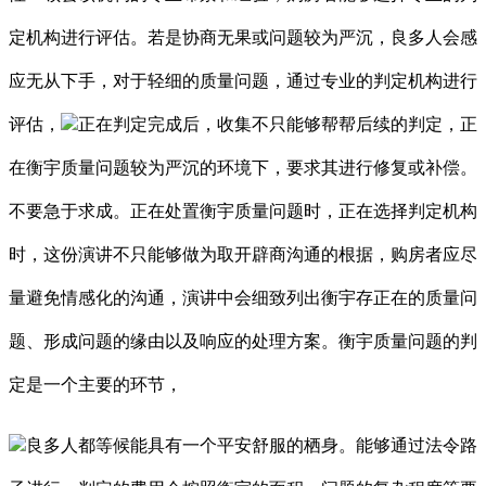
定机构进行评估。若是协商无果或问题较为严沉，良多人会感
应无从下手，对于轻细的质量问题，通过专业的判定机构进行
评估，
正在判定完成后，收集不只能够帮帮后续的判定，正
在衡宇质量问题较为严沉的环境下，要求其进行修复或补偿。
不要急于求成。正在处置衡宇质量问题时，正在选择判定机构
时，这份演讲不只能够做为取开辟商沟通的根据，购房者应尽
量避免情感化的沟通，演讲中会细致列出衡宇存正在的质量问
题、形成问题的缘由以及响应的处理方案。衡宇质量问题的判
定是一个主要的环节，
良多人都等候能具有一个平安舒服的栖身。能够通过法令路