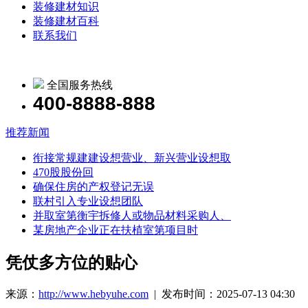
装修建材知识
装修建材百科
联系我们
全国服务热线
400-8888-888
推荐新闻
衔接常规建建设想营业、新兴营业设想取
470股股份回
确保住房的产权登记无误
联村引入专业设想团队
并取室第衡宇拆修人或物品材料采购人、
某房地产企业正在扶植室第项目时
凭仗多方位的贴心
来源：
http://www.hebyuhe.com
| 发布时间：2025-07-13 04:30