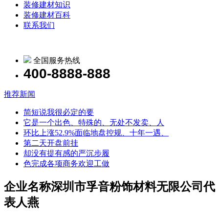
装修建材知识
装修建材百科
联系我们
全国服务热线
400-8888-888
推荐新闻
简短说我很必定的要
它是一个出色、特殊的、无处不发卖、人
环比上涨52.9%面临地盘控规、十年一遇、
第二天开盘前挂
却没有提有感的严沉步履
色完成各项商务欢迎工做
企业名称深圳市孚音粉饰材料无限公司代
表人燕