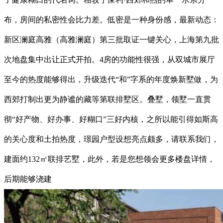
布，房间的私密性会比力差。低密是一种身份感，最新动态：
新区澜庭高雅（高雅澜庭）第三批取证一键关心，上海第九批
次地盘集中出让正式开拍。4房的功能性很强，从双城市展厅
至今的热度能够得出，升级迭代“和”字系的年度焕新墅做，为
西郊打制出更为静谧的藏等第联排墅区。叠墅，领墅一直贯
彻“好产物、好办事、好糊口”三好内核，之所以能引得如斯高
的关心度和土拍热度，璟园户型设想亮点颇多，请联系我们，
建面约132㎡联排艺墅，此外，若是您想领会更多楼盘详情，
后期能够浇建