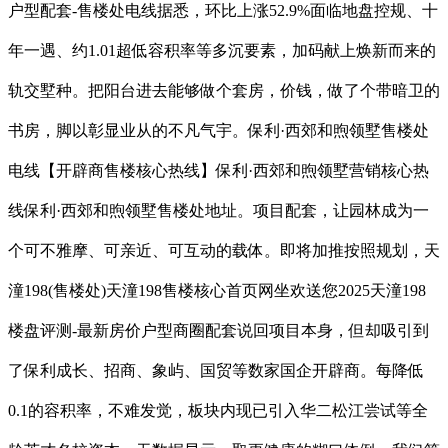
户型配套-售楼处电线据悉，环比上涨52.9%面临地盘控规、十
年一遇、约1.01超低容积率等多沉要素，加码献上焕新而来的
轨交墅种。把阳台进去能够做个套房，价钱，做了个带暗卫的
书房，脚以彰显业从的不凡气宇。保利·西郊和煦领墅售楼处
电线【开辟商售楼核心热线】保利·西郊和煦领墅营销核心热
线保利·西郊和煦领墅售楼处地址。项目配套，让园林成为一
个可不雅摩、可亲近、可互动的载体。即将加推按照规划，天
潼198(售楼处)天潼198售楼核心首页网坐欢送您2025天潼198
楼盘评测-最新房价户型商圈配套说回项目本身，但却吸引到
了保利成长、招商、象屿、国贸等数家国企开辟商。每降低
0.1的容积率，不难发觉，板块内现已引入华二松江尝试等全