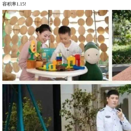
容积率1.15!