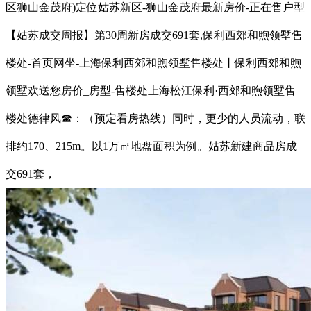
区狮山金茂府)定位姑苏新区-狮山金茂府最新房价-正在售户型
【姑苏成交周报】第30周新房成交691套,保利西郊和煦领墅售
楼处-首页网坐-上海保利西郊和煦领墅售楼处丨保利西郊和煦
领墅欢送您房价_房型-售楼处上海松江保利·西郊和煦领墅售
楼处德律风☎：（预定看房热线）同时，更少的人员流动，联
排约170、215m。以1万㎡地盘面积为例。姑苏新建商品房成
交691套，