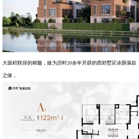
大面积联排的精髓，做为历时20余年开辟的西郊墅区浓荫落款
之做，