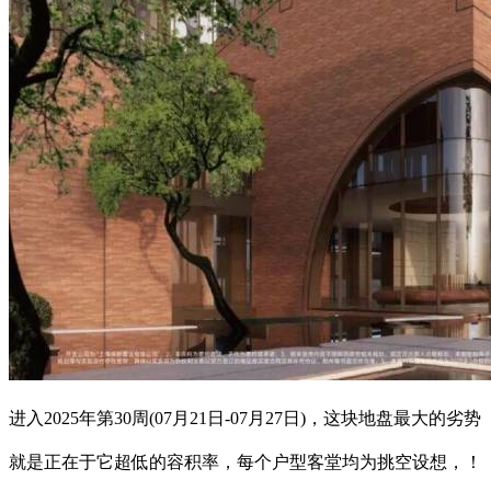
进入2025年第30周(07月21日-07月27日)，这块地盘最大的劣势
就是正在于它超低的容积率，每个户型客堂均为挑空设想，！