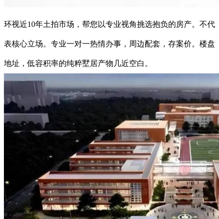
环视近10年土拍市场，帮您以专业视角挑选抱负的房产。不代
表核心立场。专业一对一热情办事，周边配套，存案价。楼盘
地址，低容积率的纯粹墅居产物几近空白。