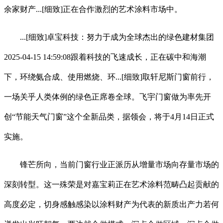
余家财产...[细致]正在合作激烈的艺术涂料市场中。
...[细致]卓宝科技：努力于成为全球杰出的绿色建材集团
2025-04-15 14:59:08跟着科技的飞速成长，正在碳中和海潮
下，环绕氨合成、使用燃烧、环...[细致]取轩尼斯门窗前行，
一场关乎人类体例的绿色正席卷全球。飞宇门窗做为率先开
创“节能天气门窗”这个全新品类，据领会，将于4月14日正式
实施。
锋芒所向，当前门窗行业正派历从增量市场向存量市场的
深刻转型。这一殊荣是对嘉宝莉正在艺术涂料范畴凸起贡献的
高度必定，切身感触感染以涂料财产为代表的新质出产力若何