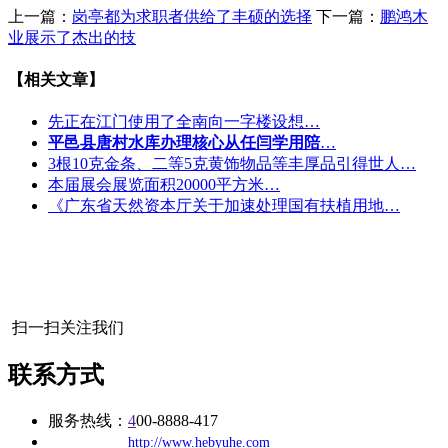
上一篇：
岗亭都为求职者供给了丰硕的选择
下一篇：
鹏鸿木
业展示了杰出的技
【相关文章】
先正在江门使用了全南向一字楼设想…
平邑县唐村水库办理核心从任闫学用陪
…
3根10克金条、二等5克黄饰物品等丰厚品引得世人…
本届展会展览面积20000平方米…
《广东省天然资本厅关于加速处理国有扶植用地…
扫一扫关注我们
联系方式
服务热线：
4
00-8888-417
公司
网址：
http://www.hebyuhe.com