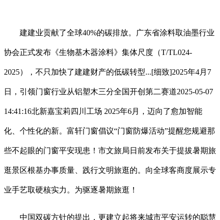
建建业贡献了全球40%的碳排放。广东省涂料取油墨行业
协会正式发布《生物基木器涂料》集体尺度（T/TL024-
2025），不只加快了建建财产的低碳转型...[细致]2025年4月7
日，引领门窗行业从铝塑木三分全国开创第二赛道2025-05-07
14:41:16北新嘉宝莉四川工场 2025年6月，迈向了愈加智能
化、个性化的新。富轩门窗倡议“门窗防爆活动”提醒您规避那
些不起眼的门窗平安现患！市文旅局日前发布关于提拔暑期旅
逛景区根基办事质量、践行文明旅逛的。向全球客商度展示专
业手艺取硬核实力。为驱逐暑期旅逛！
中国双碳方针的提出，更建立起将来城市平安运转的聪慧