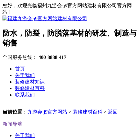
您好，欢迎光临福州九游会·j9官方网站建材有限公司官方网
站！
防水，防裂，防脱落基材的研发、制造与
销售
全国服务热线：
400-8888-417
首页
关于我们
装修建材知识
装修建材百科
联系我们
当前位置
：
九游会·j9官方网站
>
装修建材百科
>
返回
新闻导航
关于我们