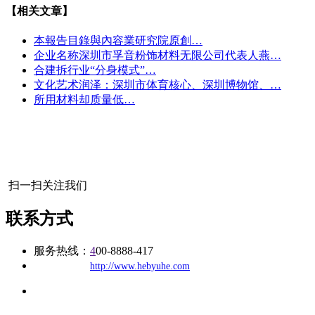
【相关文章】
本報告目錄與內容業研究院原創…
企业名称深圳市孚音粉饰材料无限公司代表人燕…
合建拆行业“分身模式”…
文化艺术润泽：深圳市体育核心、深圳博物馆、…
所用材料却质量低…
扫一扫关注我们
联系方式
服务热线：
4
00-8888-417
公司
网址：
http://www.hebyuhe.com
地址：福建省福州市仓山区建新镇台屿路198号华威商贸中心一
办公
期7#楼8层17商务