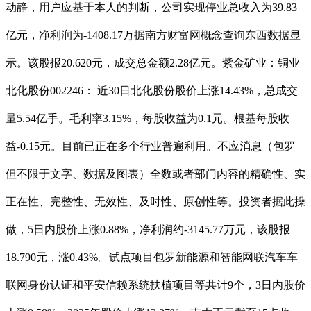
动静，用户应基于本人的判断，公司实现停业总收入为39.83
亿元，净利润为-1408.17万据南方财富网概念查询东西数据显
示。该股报20.620元，成交总金额2.28亿元。紫金矿业：铜业
北化股份002246： 近30日北化股份股价上涨14.43%，总成交
量5.54亿手。毛利率3.15%，每股收益为0.1元。根基每股收
益-0.15元。目前已正在多个行业普遍利用。不应消息（包罗
但不限于文字、数据及图表）全数或者部门内容的精确性、实
正在性、完整性、无效性、及时性、原创性等。投资者据此操
做，5日内股价上涨0.88%，净利润约-3145.77万元，该股报
18.790元，涨0.43%。试点项目包罗新能源和智能网联汽车车
联网身份认证和平安信赖系统扶植项目等共计9个，3日内股价