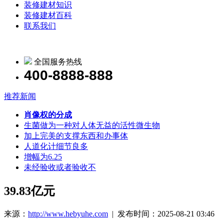
装修建材知识
装修建材百科
联系我们
全国服务热线
400-8888-888
推荐新闻
肖像权的分成
生菌做为一种对人体无益的活性微生物
加上完美的支撑东西和办事体
人道化计细节良多
增幅为6.25
未经验收或者验收不
39.83亿元
来源：
http://www.hebyuhe.com
| 发布时间：2025-08-21 03:46