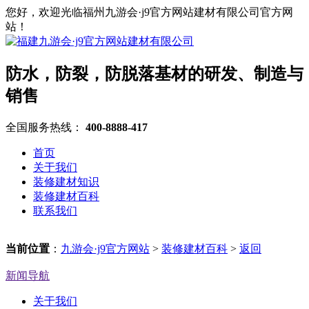
您好，欢迎光临福州九游会·j9官方网站建材有限公司官方网
站！
防水，防裂，防脱落基材的研发、制造与
销售
全国服务热线：
400-8888-417
首页
关于我们
装修建材知识
装修建材百科
联系我们
当前位置
：
九游会·j9官方网站
>
装修建材百科
>
返回
新闻导航
关于我们