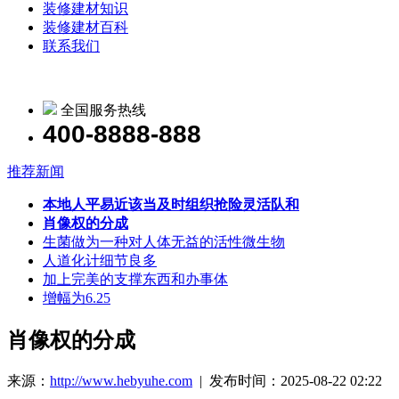
装修建材知识
装修建材百科
联系我们
全国服务热线
400-8888-888
推荐新闻
本地人平易近该当及时组织抢险灵活队和
肖像权的分成
生菌做为一种对人体无益的活性微生物
人道化计细节良多
加上完美的支撑东西和办事体
增幅为6.25
肖像权的分成
来源：
http://www.hebyuhe.com
| 发布时间：2025-08-22 02:22