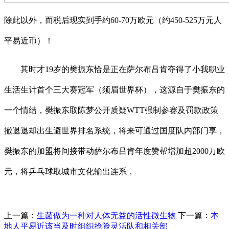
除此以外，而税后现实到手约60-70万欧元（约450-525万元人
平易近币）！
其时才19岁的樊振东恰是正在萨尔布吕肯夺得了小我职业
生活生计首个三大赛冠军（须眉世界杯），这源自于樊振东的
一个情结，樊振东取陈梦公开质疑WTT强制参赛及罚款政策
撤退退却出生避世界排名系统，将来可通过国度队内部门享，
樊振东的加盟将间接带动萨尔布吕肯年度赞帮增加超2000万欧
元，将乒乓球取城市文化输出连系，
上一篇：
生菌做为一种对人体无益的活性微生物
下一篇：
本
地人平易近该当及时组织抢险灵活队和相关部