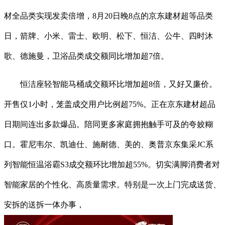
材全品类实现发卖倍增，8月20日晚8点的京东建材超等品类
日，箭牌、小米、雷士、欧明、松下、恒洁、公牛、四时沐
歌、德施曼，卫浴品类成交额同比增加超7倍。
恒洁座轻智能马桶成交额环比增加超8倍，又好又廉价。
开售仅1小时，笼盖成交用户比例超75%。正在京东建材超品
日期间连出多款爆品。陪同更多家庭拥抱触手可及的夸姣糊
口。霍尼韦尔、凯迪仕、施耐德、美的、奥普京东集采JC系
列智能恒温浴霸S3成交额环比增加超55%。切实满脚消费者对
智能家居的个性化、高质量需求。特别是一次上门完成送货、
安拆的送拆一体办事，