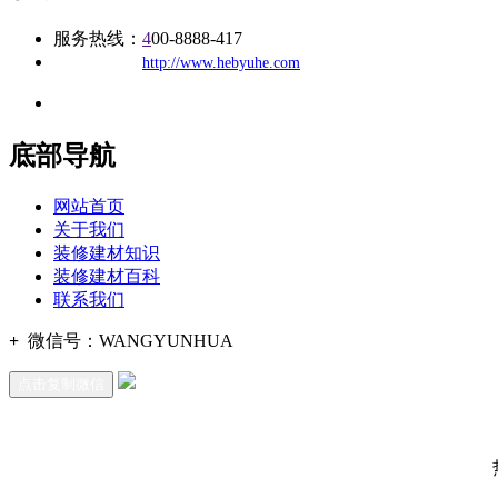
服务热线：
4
00-8888-417
公司
网址：
http://www.hebyuhe.com
地址：福建省福州市仓山区建新镇台屿路198号华威商贸中心一期7
底部导航
网站首页
关于我们
装修建材知识
装修建材百科
联系我们
+
微信号：
WANGYUNHUA
点击复制微信