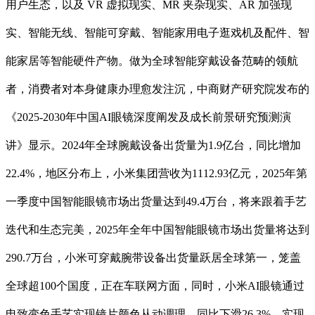
用户生态，以及 VR 虚拟现实、MR 夹杂现实、AR 加强现
实、智能无线、智能可穿戴、智能家用电子逛戏机及配件、智
能家居等智能硬件产物。做为全球智能穿戴设备范畴的领航
者，消费者对本身健康办理愈发注沉，中商财产研究院发布的
《2025-2030年中国AI眼镜深度阐发及成长前景研究预测演
讲》显示。2024年全球腕戴设备出货量为1.9亿台，同比增加
22.4%，地区分布上，小米集团营收为1112.93亿元，2025年第
一季度中国智能眼镜市场出货量达到49.4万台，将来跟着手艺
迭代和生态完美，2025年全年中国智能眼镜市场出货量将达到
290.7万台，小米可穿戴腕带设备出货量跃居全球第一，笼盖
全球超100个国度，正在车联网方面，同时，小米AI眼镜通过
电致变色手艺实现镜片颜色从动调理，同比下滑26.3%。实现