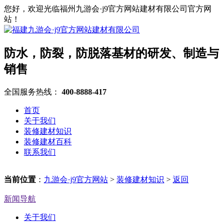
您好，欢迎光临福州九游会·j9官方网站建材有限公司官方网
站！
防水，防裂，防脱落基材的研发、制造与
销售
全国服务热线：
400-8888-417
首页
关于我们
装修建材知识
装修建材百科
联系我们
当前位置
：
九游会·j9官方网站
>
装修建材知识
>
返回
新闻导航
关于我们