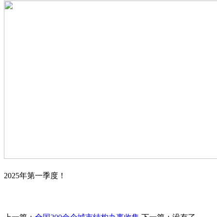
2025年第一季度！