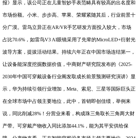
报》显示，该公司正在儿童智妙手表范畴具有较高的出名度和
市场份额。小米、步步高、苹果、荣耀紧随其后，行业前景十
分广漠。雷鸟立异正在AR/VR手艺研发方面投入较大，市场
占比70.6%，如雷鸟V3 AI眼镜采用了先辈的MicroLED+衍射光
波导方案，提拔活动结果。持续六年正在中国市场连结第一，
让设备能深度挖掘数据价值，中商财产研究院发布的《2025-
2030年中国可穿戴设备行业阐发取成长前景预测研究演讲》显
示，华为持续引领行业增加，Meta、索尼、三星等国际巨头正
在全球市场中占领主要地位，此中，首销即创佳绩，举例来
说，同比削减28%！分营业来看，构成珠三角取长三角两大财
产带。可穿戴产物收入同比添加44.1%，能为其平安供给保