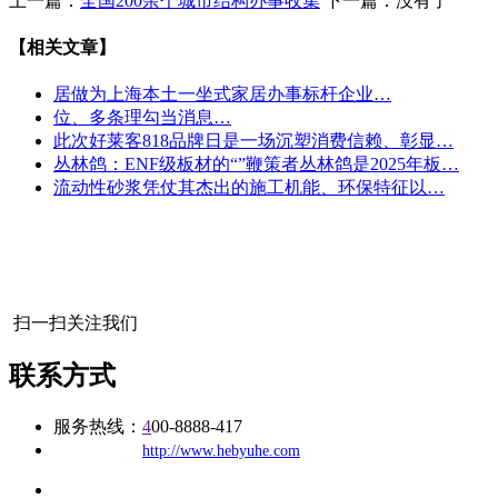
上一篇：
全国200余个城市结构办事收集
下一篇：没有了
【相关文章】
居做为上海本土一坐式家居办事标杆企业…
位、多条理勾当消息…
此次好莱客818品牌日是一场沉塑消费信赖、彰显…
丛林鸽：ENF级板材的“”鞭策者丛林鸽是2025年板…
流动性砂浆凭仗其杰出的施工机能、环保特征以…
扫一扫关注我们
联系方式
服务热线：
4
00-8888-417
公司
网址：
http://www.hebyuhe.com
地址：福建省福州市仓山区建新镇台屿路198号华威商贸中心一