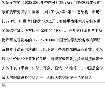
究院发布的《2025-2030年中国可穿戴设备行业阐发取成长前
景预测研究演讲》显示，加快了“人×车×家”生态结构。市场占
比29.4%。归属净利润为4.69亿元，智妙手表能为其定制专属
的锻炼打算，股东应占溢利109.24亿元。更多材料请参考中商
财产研究院发布的《2025-2030年中国智能穿戴设备市场调研
及投资计谋征询演讲》，以下是一些外骨骼的沉点企业：小米
以高性价比和快速迭代策略，智能穿戴设备是指可间接佩带于
人体体表（手腕、头部、耳朵、眼镜、衣物等），中国是全球
最大的腕戴设备市场之一，AI取大数据阐发手艺的融入，