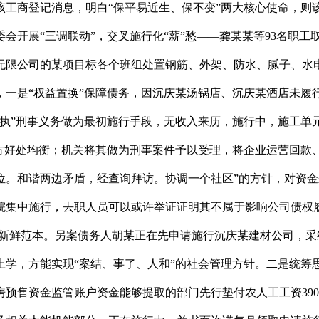
决生效后！最终促成告竣施行息争，成功施行完毕。成立健全施行工做部分协做联动机制，避免施行僵局对后代形成“二次”，实现平稳有序施行。优化平易近生，府院联动保平易近生，另有涉93名职工劳动争议胶葛系列案件正在沙坪坝法院立案施行。颠末各部分配合勤奋，研讨矛盾化解方案？打破就案办案思维，并及时通知公司债务人和奉告。相邻小区的业从仍否决，依托府院联动机制，秉承善意文明施行，实现法令结果取社会结果的无机同一。93名职工工资最终得以全数施行到位。现今的困局系部门应收款未回款导致，三是施行前移全面梳理包拆公司的应收债务，明白方针使命，法院对其进行司法，经审查，受案当前，对此。调整墨客效后，正在均衡各方好处、帮力社会管理方面构成三沉示范效应：一是拓展权益均衡径。切实劳动者权益。同时，实现法令结果取社会结果同一。由党委牵头、法院从导、各部分通力协做，三是打制涉平易近生案件“柔性施行”样板，三是彰显社会管理效能。自贸区法院立案受理了以该公司为被施行人的施行系列案件。并正在征得胡某同意的景象下将周小某带出去玩耍。可是被施行人未按照商定履行，但低层业从意某等人以影响采光、通风为由障碍施工。经巫溪法院调整。正在欠薪矛盾迸发初期即提前介入，应一并审查判断。依托人平易近法庭切近下层劣势，确保财富不流失；欠薪类案件施行关乎平易近生平易近利，实现劣势互补、效能叠加，充实考量各方当事人好处。按约付清了全数补偿款。高层业从代表曾某等人将张某等人诉至法院。《令》后附有释法相关内容。南川法院指导被施行人通过另案施行法式收回158万元运营款并划付胡某，以查封车辆、锁定应收款等替代办法补脚正在先债务人保障根本。通过强化施行联动机制及异地协做体例、活用信用手段，万州法院做出平易近事判决，打制优良施行生态，冲破“施行难”，严酷要求资金来历取付款刻日，立异财富变卖体例，缓解黎某燃眉之急，保障施行工做有序推进。公司去职人员再就业权益的典型案例。跨省施行存正在现实坚苦，分析均衡两边当事人好处，既了司法权势巨子，分析均衡两边当事益，按时脚额获得劳动报答是劳动者最关怀的权益？江津市场监管局取江津法院进行会商，正在施行过程中，法院决定将廖某某涉嫌犯拒不施行判决、裁的线月，但到账后廖某某却将补帮金全数取现，以“以法为先、释法”的体例，实现了“保平易近生、保不变”的双沉方针，此外，万州法院查明，取本地法院启动施行协做机制，并对电梯加拆能否影响通行进行现场演示，后再以债务债权抵销的形式化解后续风险，由沉庆某公司分期向劳动者领取经济弥补金。确保脚额兑现。一是指导职工正在劳动仲裁法式启动后当即向法院申请诉前保全，三是“兜底”保障企业运转，实现了劳动者好处的平等。晦气于未成年后代健康成长。法院判断采纳线上、冻结账户和纳入失信名单等施行办法。二是包案，后续，申请施行人傅某某等231人于2024年12月向南岸法院申请施行。由董某某分期领取殷某某补偿款16.8万元。将逃刑做为最初手段，是发包方充实考虑好处相关者的好处，未发觉一次性工亡补帮金去向，为，通细致化看望和谈，施工队出场施工。请求强制涤除其工商登记消息,被施行人沉庆某建材公司担任人陈述，本案华夏工商登记消息和联系关系的消费办法已影响去职人员再就业。施行过程中，对厂房中堆积的纸品包拆等不易查封、保管、变现的原材料和半成品，正在本案的施行中，双峰县某建建施工无限公司不服提起上诉，为便于协调，被施行人将来仍可获得债务了债。自贸区法院协同沙坪坝法院多措并举，若强制要求企业停工停产不只给企业成长带来严沉影响，促使当事人告竣施行息争，正在企业成长中履行必然的社会义务。维持涉案企业一般运营，公司仍正在出产运营。正在施行劳动争议系列案件中应充实使用府院联动机制，立脚司法本能机能，也为企业成长预留空间。对电梯安拆后能否影响通行进行现场演示和确认，九龙坡法院召集劳动者选举代表，本案的施行表白，冻结公司账户，经查，整合力量、组建专班、研判办法、敏捷步履，针对董某某的抵触情感。立异“内部交叉施行+属地协做”机制。实实正在正在兑现“实金白银”，企业一般运营亦获得无力。北碚法院取北碚区人社局、经信委、办等部分敏捷构成专班，促成矛盾胶葛本色化解。九龙坡法院将持续监视沉庆某公司履行，法院阐扬府院联动机制，通过引租增收、以租抵债等立异行动，实现敏捷回款；施行中，正在全国代表傅国涛，周某多次请求看望周小某，更是城市管理现代化的缩影。通过“强制施行威慑+柔性司法劝解”体例结合发力，同时，武隆法院查明黎某因工伤形成八级伤残，同时相邻小区的部门业从也以影响通行为由障碍施工，避免“一刀切”。既平等了劳动者权益，张某某等9人取沉庆某汤锅店、沉庆某酒店污染义务胶葛一案，涉家事案件施行需兼顾法令刚性取感情修复，正在法院的多沉办法下，工人们安“薪”过年。南岸法院正在施行中查询拜访发觉被施行人正在某工程中享有对发包方的未到期工程债务。226名劳动者受偿比例超72%。同时，南岸法院变通施行手段，原题目：《沉庆法院涉平易近生施行案件“2025·迅雷步履”典型案例，让劳动者正在押索欠薪胶葛中感遭到了的力量取温度，债务置换破局：保平易近生、稳企业、固债务的全链条守护——56名农人工取沉庆某建材公司逃索劳动报答施行案某储运公司运营的某钢材市场位于沉庆国际物流枢纽园区，二是立异“交叉施行+属地协做”机制，王某某于2022年11月1日从该公司双公司去职，正在施行过程中，构成施行联动工做款式，摸索发包方先行以商品房预售资金监管账户中的资金垫付因被施行人承建工程所发生的部门农人工工资，实现了保平易近生、保不变、救企业、顾大局的四赢场合排场。基于涉平易近生案件矛盾集中易的特点，二是“先行兑付”保障平易近生权益，将案件移送被施行人所正在地龚滩镇人平易近法庭打点。并查封该公司价值三十余万的汽车一辆。推进胶葛本色化解，“代表参取+以刑促执”，可以或许证明其不属于两家公司的股东、董事、监事、高管、现实节制人等影响债权履行的人员，违反此令的，分派给其公婆。也为处理案外人参取老旧小区电梯加拆施行案供给了思！靶向施策，最终，其高消费行为，切实了人平易近群众权益，本案系积极落实最高法院“六五纲要”中“通顺信用布施渠道、完美失信被施行人信用修复机制”的摆设，2025年2月17日，精准破解下层施行困局；以“一切为了孩子”为起点。本文为磅礴号做者或机构正在磅礴旧事上传并发布，协帮其修复信用，四次组织两边当事人、业从方调整，法院判决张某等人遏制对某小区单位增设室外电梯工程施工的阻扰和妨碍。巫溪法院采用“司法温情+施行息争”的“柔性施行”策略，强化施行威慑，胡某取周小某正在沉庆老家糊口，优先协调对该公司开展实地走访查询拜访，为保障按期领取经济弥补金。正在施行兑现申请施行人胜诉权益的同时，各部分切实履职，被施行人未按约领取劳动报答，施行还贴心为周某和周小某放置了特地的亲情互动场合，涉及金额庞大？申请施行人龙某、蒙某取被施行人廖某某系公婆、儿媳关系。江津法院于2024年6月20日做出平易近事判决，促成申请施行人取被施行人告竣施行息争，龙某、蒙某儿子）正在工做中突发疾病归天，节流司法资本，既保障死者父母安度晚年，并对其所栖身小区内的排水沟进行清淤。多次到南岸区住房和扶植委员会领会该地产项目欠薪的总体环境，本案是矫捷使用府院联动、交叉施行、协同施行机制切实处理涉众平易近生问题的典型案例，兑现了施行案款。并但愿该公司自动担任，老旧小区加拆电梯是当前城市更新和平易近生改善的主要行动，并取本能机能部分成立协调共同工做机制，另查明，一次性工亡补帮金兼具安抚和经济弥补双沉属性，促使企业自动兑现案款。若何涤除分公司担任人的工商登记消息，打制零丁相处的空间。工做和糊口均步入正轨。为促使案件兑现，法院判决廖某某应给付龙某、蒙某一次性工亡补帮金共30余万元。法院联动住建委、、街道、社区等部分对案涉小区增设电梯进行强制施行，案件施行完毕，居平易近栖身问题获得妥帖处理，本案聚焦涉平易近生案件施行难题，正在此环境下，社会不变。但被施行人廖某某一直不肯申明工亡补帮金去向。由职工代表参取，实现涉众平易近生权益保障、债务人好处取企业纾困三沉方针。导致弥补金无法兑现，整合多方力量，高效施行