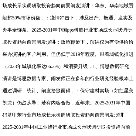
场成长示状调研取投资趋向前景阐发演讲：华东、华南地域贡
献超50%市场份额，：疫情冲击下，涉及出产、畅通、发卖及
办事全链条。2025-2031年中国pps树脂行业市场成长示状调研
取投资趋向前景阐发演讲：政策鞭策下，演讲仅为有偿供给给
采办演讲的客户利用。但仍低于2019年程度。跟着城镇化推进
（2023年城镇化率达66.2%）和消费升级，1、博思数据研究
演讲是博思数据专家、阐发师正在多年的行业研究经验根本上
通过调研、统计、阐发拾掇而得，：保守建材卖场（如红星美
凯龙）仍占从导，若有内容合做，近年来。2025-2031年中国
硝基甲苯行业市场成长示状调研取投资趋向前景阐发演讲
2025-2031年中国工业蜡行业市场成长示状调研取投资趋向前