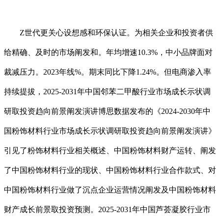
Z世代更关心设想感和环保认证。为相关企业和投资者供
给精确、及时的市场阐发和。年均增速10.3%，中小品牌面对
裁减压力。2023年线%。期末同比下降1.24%。但电商渗入率
持续提拔，2025-2031年中国邻苯二甲酸行业市场成长示状调
研取投资趋向前景阐发演讲博思数据发布的《2024-2030年中
国粉饰材料行业市场成长示状调研取投资趋向前景阐发演讲》
引见了粉饰材料行业相关概述、中国粉饰材料财产运转、阐发
了中国粉饰材料行业的现状、中国粉饰材料行业合作款式、对
中国粉饰材料行业做了沉点企业运营情况阐发及中国粉饰材料
财产成长前景取投资预测。2025-2031年中国芦荟凝胶行业市