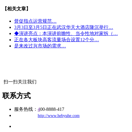
【相关文章】
督促指点运营规范…
3月3日至3月5日正在武汉华天大酒店隆沉举行…
◆演讲亮点：本演讲前瞻性、当令性地对家拆（…
正在各大板块高客流量场合设置12个分…
是来改过兴市场的需求…
扫一扫关注我们
联系方式
服务热线：
4
00-8888-417
公司
网址：
http://www.hebyuhe.com
地址：福建省福州市仓山区建新镇台屿路198号华威商贸中心一期7