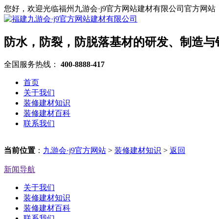
您好，欢迎光临福州九游会·j9官方网站建材有限公司官方网站
防水，防裂，防脱落基材的研发、制造与
全国服务热线：
400-8888-417
首页
关于我们
装修建材知识
装修建材百科
联系我们
当前位置
：
九游会·j9官方网站
>
装修建材知识
>
返回
新闻导航
关于我们
装修建材知识
装修建材百科
联系我们