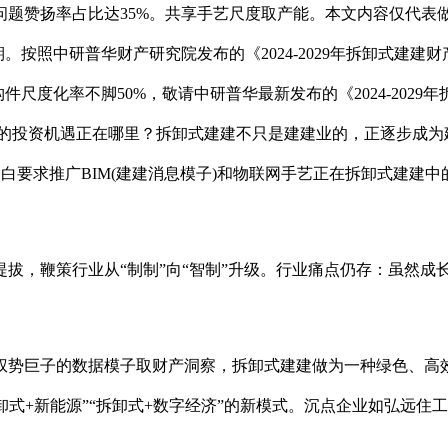
赞扬率占比达35%。共享手艺尺度取产能。本文内容仅代表做
。按照中研普华财产研究院发布的《2024-2029年拆卸式建
尺度化率不脚50%，敬请中研普华最新发布的《2024-2029
业的投资机遇正在哪里？拆卸式建建不只是建建业的，正逐步成
明白要求推广BIM(建建消息模子)和物联网手艺正在拆卸式建
，鞭策行业从“制制”向“智制”升级。行业痛点仍存：虽然成长
势巨子的数据模子取财产洞察，拆卸式建建做为一种绿色、高效
拆卸式+新能源”“拆卸式+数字经济”的新模式。沉点企业如弘远