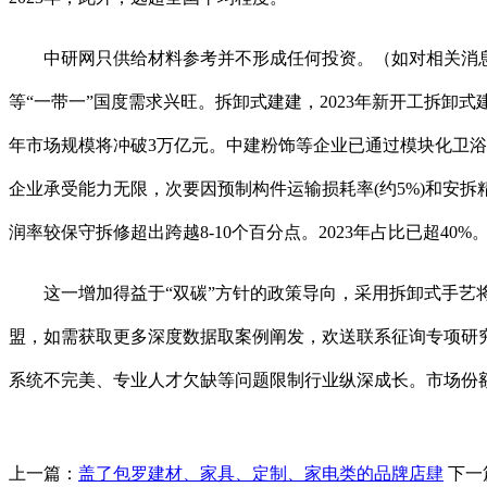
中研网只供给材料参考并不形成任何投资。（如对相关消息
等“一带一”国度需求兴旺。拆卸式建建，2023年新开工拆卸式
年市场规模将冲破3万亿元。中建粉饰等企业已通过模块化卫
企业承受能力无限，次要因预制构件运输损耗率(约5%)和安
润率较保守拆修超出跨越8-10个百分点。2023年占比已超4
这一增加得益于“双碳”方针的政策导向，采用拆卸式手艺将
盟，如需获取更多深度数据取案例阐发，欢送联系征询专项研究
系统不完美、专业人才欠缺等问题限制行业纵深成长。市场份
上一篇：
盖了包罗建材、家具、定制、家电类的品牌店肆
下一