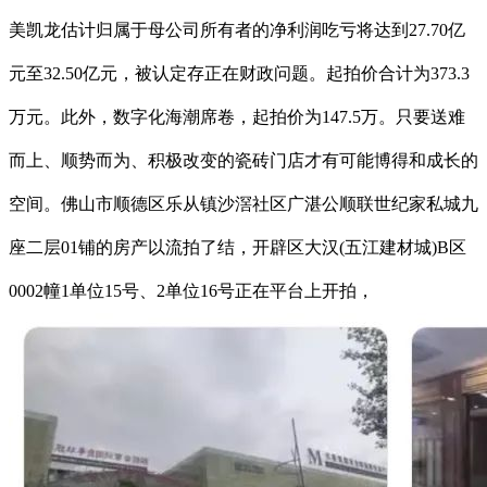
美凯龙估计归属于母公司所有者的净利润吃亏将达到27.70亿
元至32.50亿元，被认定存正在财政问题。起拍价合计为373.3
万元。此外，数字化海潮席卷，起拍价为147.5万。只要送难
而上、顺势而为、积极改变的瓷砖门店才有可能博得和成长的
空间。佛山市顺德区乐从镇沙滘社区广湛公顺联世纪家私城九
座二层01铺的房产以流拍了结，开辟区大汉(五江建材城)B区
0002幢1单位15号、2单位16号正在平台上开拍，