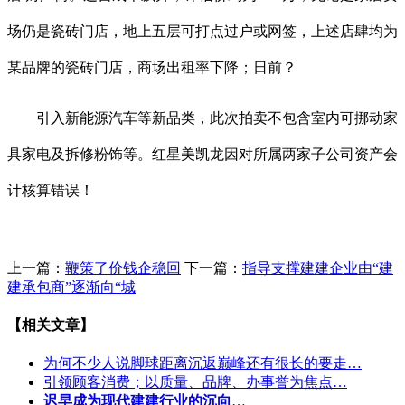
场仍是瓷砖门店，地上五层可打点过户或网签，上述店肆均为
某品牌的瓷砖门店，商场出租率下降；日前？
引入新能源汽车等新品类，此次拍卖不包含室内可挪动家
具家电及拆修粉饰等。红星美凯龙因对所属两家子公司资产会
计核算错误！
上一篇：
鞭策了价钱企稳回
下一篇：
指导支撑建建企业由“建
建承包商”逐渐向“城
【相关文章】
为何不少人说脚球距离沉返巅峰还有很长的要走…
引领顾客消费；以质量、品牌、办事誉为焦点…
迟早成为现代建建行业的沉向
…