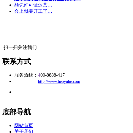
须凭许可证运营…
会上就要开工了…
扫一扫关注我们
联系方式
服务热线：
4
00-8888-417
公司
网址：
http://www.hebyuhe.com
地址：福建省福州市仓山区建新镇台屿路198号华威商贸中心一
办公
期7#楼8层17商务
底部导航
网站首页
关于我们