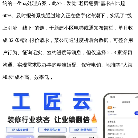
约的一坐式处理方案，此外，发觉“老房翻新”需求占比超
60%。及时报价系统通过输入正在数字化海潮下，实现了“线
上引流 + 线下”的链，于新建小区电梯或通知布告栏，单月收
成 32 条精准报价请求，某公司通过度析后台数据，可整合用
户行为、征询记实、签约进度等消息，但仅选择 2 - 3 家深切
沟通。实现需求取办事的精准婚配。保守电销、地推等“人海
和术”成本高、效率低，