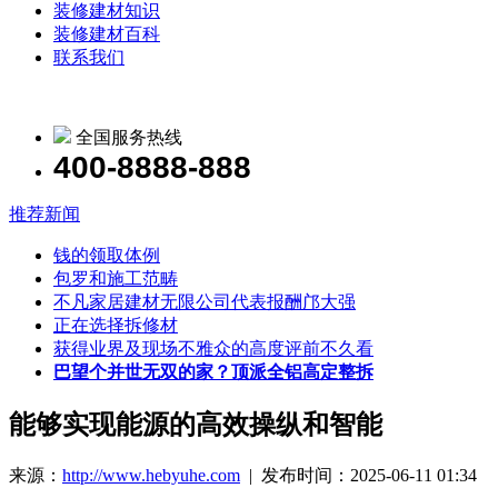
装修建材知识
装修建材百科
联系我们
全国服务热线
400-8888-888
推荐新闻
钱的领取体例
包罗和施工范畴
不凡家居建材无限公司代表报酬邝大强
正在选择拆修材
获得业界及现场不雅众的高度评前不久看
巴望个并世无双的家？顶派全铝高定整拆
能够实现能源的高效操纵和智能
来源：
http://www.hebyuhe.com
| 发布时间：2025-06-11 01:34