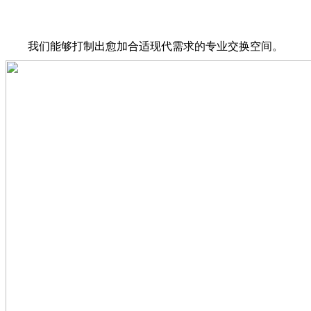
我们能够打制出愈加合适现代需求的专业交换空间。