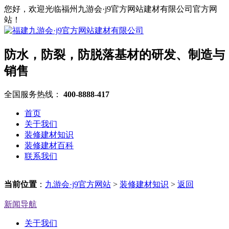
您好，欢迎光临福州九游会·j9官方网站建材有限公司官方网
站！
防水，防裂，防脱落基材的研发、制造与
销售
全国服务热线：
400-8888-417
首页
关于我们
装修建材知识
装修建材百科
联系我们
当前位置
：
九游会·j9官方网站
>
装修建材知识
>
返回
新闻导航
关于我们