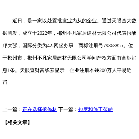
近日，是一家以处置批发业为从的企业。通过天眼查大数
据阐发，成立于2022年，郴州不凡家居建材无限公司代表报酬
邝大强，国际分类为42-网坐办事，商标注册号79868855。位
于郴州市，郴州不凡家居建材无限公司学问产权方面有商标消
息1条。天眼查财富线索显示，企业注册本钱200万人平易近
币。
上一篇：
正在选择拆修材
下一篇：
包罗和施工范畴
【相关文章】