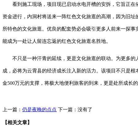
看到施工现场，项目现已启动水电开槽的安拆，它旨正在依
资金进行，内洞村将送来一阵红色文化旅逛的高潮，因为旧址
所特色的文化旅逛。优良的配套势必会吸引更多人前来一探事
能成为一处让人留连忘返的红色文化旅逛名胜地。
不只是一种汗青的延续，更是文化旅逛的联动。为更多的人
成，必将为云霄县的经济成长注入新的活力。该项目不只是根
金500万元的支撑，将极大地便利旅客的到来，更是处所成长
上一篇：
仍是夜晚的点点
下一篇：没有了
【相关文章】