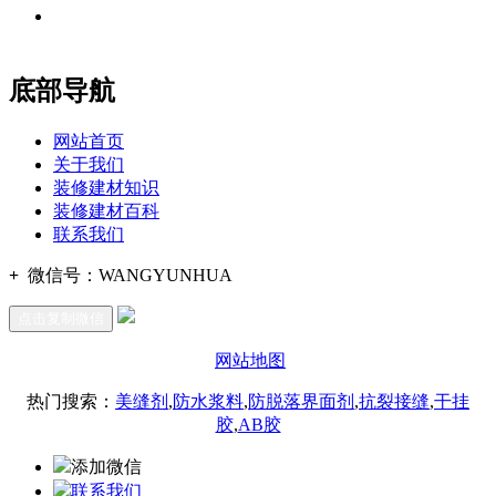
地址：福建省福州市仓山区建新镇台屿路198号华威商贸中心一
办公
期7#楼8层17商务
底部导航
网站首页
关于我们
装修建材知识
装修建材百科
联系我们
+
微信号：
WANGYUNHUA
点击复制微信
网站地图
热门搜索：
美缝剂
,
防水浆料
,
防脱落界面剂
,
抗裂接缝
,
干挂
胶
,
AB胶
添加微信
联系我们