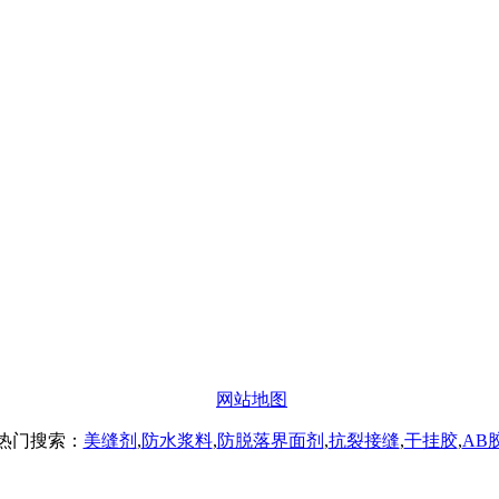
办公
#楼8层17商务
网站地图
热门搜索：
美缝剂
,
防水浆料
,
防脱落界面剂
,
抗裂接缝
,
干挂胶
,
AB