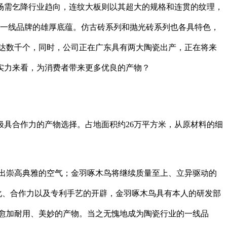
需乞降行业趋向，连纹大板则以其超大的规格和连贯的纹理，
了一线品牌的雄厚底蕴。仿古砖系列和抛光砖系列也各具特色，
达数千个，同时，公司正在广东具有两大陶瓷出产，正在将来
实力来看，为消费者带来更多优良的产物？
具合作力的产物选择。占地面积约26万平方米，从原材料的细
制出崇高典雅的空气；金羽啄木鸟将继续质量至上、立异驱动的
同化、合作力以及专利手艺的开辟，金羽啄木鸟具有本人的研发部
了愈加耐用、美妙的产物。当之无愧地成为陶瓷行业的一线品