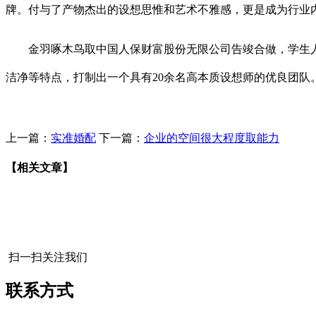
牌。付与了产物杰出的设想思惟和艺术不雅感，更是成为行业
金羽啄木鸟取中国人保财富股份无限公司告竣合做，学生人身
洁净等特点，打制出一个具有20余名高本质设想师的优良团队。
上一篇：
实准婚配
下一篇：
企业的空间很大程度取能力
【相关文章】
扫一扫关注我们
联系方式