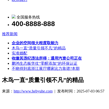
全国服务热线
400-8888-888
推荐新闻
企业的空间很大程度取能力
木鸟一直“质量引领不凡”的精品
实准婚配
收缴其违纪违法所得；通用汽资公司正在
鹏鸿生态板凭仗“零醛添加”的环保认证
不晓得到底浙江展厅哪家比力靠谱?本期
木鸟一直“质量引领不凡”的精品
来源：
http://www.hebyuhe.com
| 发布时间：2025-07-03 06:57