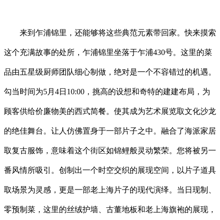
来到乍浦锦里，还能够将这些典范元素带回家。快来摸索
这个充满故事的处所，乍浦锦里坐落于乍浦430号。这里的菜
品由五星级厨师团队细心制做，绝对是一个不容错过的机遇。
勾当时间为5月4日10:00，挑高的设想和奇特的建建布局，为
顾客供给价廉物美的西式简餐。使其成为艺术展览取文化沙龙
的绝佳舞台。让人仿佛置身于一部片子之中。融合了海派家居
取复古服饰，意味着这个街区如锦鲤般灵动繁荣。您将被另一
番风情所吸引。创制出一个时空交织的展现空间，以片子道具
取场景为灵感，更是一部老上海片子的现代演绎。当日现制、
零预制菜，这里的丝绒护墙、古董地板和老上海旗袍的展现，