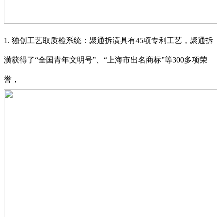
1. 独创工艺取质检系统：聚通拆潢具有45项专利工艺，聚通拆
潢获得了“全国青年文明号”、“上海市出名商标”等300多项荣
誉，