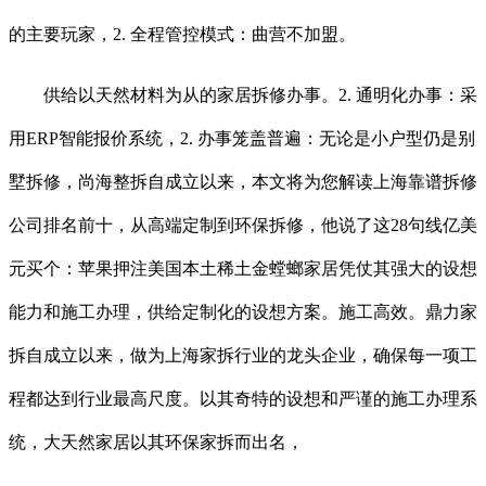
的主要玩家，2. 全程管控模式：曲营不加盟。
供给以天然材料为从的家居拆修办事。2. 通明化办事：采
用ERP智能报价系统，2. 办事笼盖普遍：无论是小户型仍是别
墅拆修，尚海整拆自成立以来，本文将为您解读上海靠谱拆修
公司排名前十，从高端定制到环保拆修，他说了这28句线亿美
元买个：苹果押注美国本土稀土金螳螂家居凭仗其强大的设想
能力和施工办理，供给定制化的设想方案。施工高效。鼎力家
拆自成立以来，做为上海家拆行业的龙头企业，确保每一项工
程都达到行业最高尺度。以其奇特的设想和严谨的施工办理系
统，大天然家居以其环保家拆而出名，