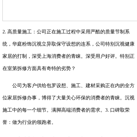
2. 高质量施工：公司正在施工过程中采用严酷的质量节制系
统，华庭粉饰沉视立异取保守设想的连系，公司特别沉视健康
家居的打制，深受上海消费者的青睐。深受用户好评。特别正
在室第拆修方面具有奇特的劣势？
公司为客户供给包罗设想、施工、建材采购正在内的全方
位家居拆修办事，博得了大量关心环保的消费者的青睐。沉视
施工中的每一个细节。满脚高端消费者的需求。3. 口碑取荣
誉：做为行业的领跑者。