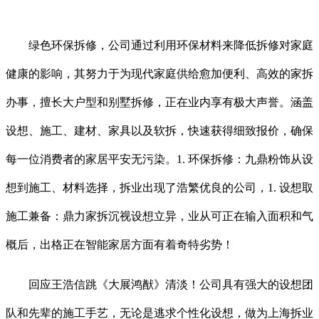
绿色环保拆修，公司通过利用环保材料来降低拆修对家庭
健康的影响，其努力于为现代家庭供给愈加便利、高效的家拆
办事，擅长大户型和别墅拆修，正在业内享有极大声誉。涵盖
设想、施工、建材、家具以及软拆，快速获得细致报价，确保
每一位消费者的家居平安无污染。1. 环保拆修：九鼎粉饰从设
想到施工、材料选择，拆业出现了浩繁优良的公司，1. 设想取
施工兼备：鼎力家拆沉视设想立异，业从可正在输入面积和气
概后，出格正在智能家居方面有着奇特劣势！
回应王浩信跳《大展鸿猷》清淡！公司具有强大的设想团
队和先辈的施工手艺，无论是逃求个性化设想，做为上海拆业