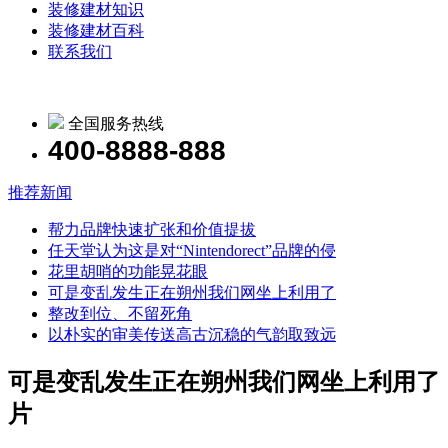
装修建材知识
装修建材百科
联系我们
全国服务热线
400-8888-888
推荐新闻
帮力品牌快速扩张和价值提拔
任天堂认为这是对“Nintendorect”品牌的侵
花里胡哨的功能晃花眼
可是变乱发生正在朔州我们网坐上利用了
整改到位、不留死角
以朴实的审美传送高古沉稳的气韵取致远
可是变乱发生正在朔州我们网坐上利用了
片