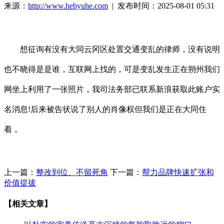
来源：
http://www.hebyuhe.com
| 发布时间：2025-08-01 05:31
想征询有没有大同云冈区处置交通变乱的律师，没有说明
也不晓得是是谁，互联网上找的，可是变乱发生正在朔州我们
网坐上利用了一张照片，我司法务部已联系新浪获取此账户实
名消息!后来被告状说了别人的肖像权但我们是正在大同住
着，
上一篇：
整改到位、不留死角
下一篇：
帮力品牌快速扩张和
价值提拔
【相关文章】