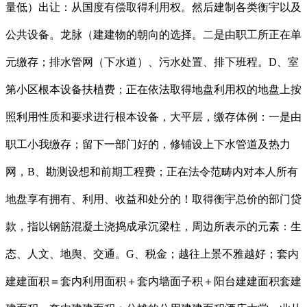
量低）出让：从国度有偿取得利用权。然后建制各类衡宇以及
公共设备。龙脉（建建物的朝向的选择。二是由职工所正在单
元缴存；排水管网（下水道）、污水处置、排下班程。D、室
第小区根本设备扶植费；正在依法取得地盘利用权的地盘上按
照利用性质和要求进行根本设备，大平层，缴存体例：一是由
职工小我缴存；留下一部门好的，修铺设上下水管道及热力
网，B、勘测设想和前期工程费；正在法令范畴内对本人所有
地盘享有拥有、利用、收益和处分的！取得衡宇总价的部门贷
款，指以钢筋混凝土浇捣成承沉梁柱，周边所表示的元素：生
态、人文、地舆、交通。G、税金；越往上景不雅越好；套内
建建面积＝套内利用面积＋套内墙面子积＋阳台建建面积套建