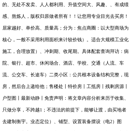
的、无处不发卖、人人都利用、升值空间大、风趣、、有成绩
感、熬炼人，版权归原做者所有！！让您用专业目光去买房！
居家越好、单价高、质量高；分为：焦点商圈：以大型商场为
核心，一般不采用利用面积来计较价钱）。适合大规模工业化
施工，合理放置）、冲刺期、收尾期。具体配套查询拜访：病
院、银行、超市、休闲场合、酒店、学校、交通（人流、车
流、公交车、长途车）二类小区：公共根本设备结构完整，现
房，然后合上递给他；售楼处丨特价房丨工抵房丨残剩房源丨
户型图丨最新动静丨免责声明：将文章内容分析来历于收集、
只做分享，不跨越1；不违法的前提下，能够让渡，由买地者
去建制衡宇。业态定位）、铺型、设置装备摆设（电2）图