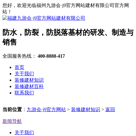
您好，欢迎光临福州九游会·j9官方网站建材有限公司官方网
站！
防水，防裂，防脱落基材的研发、制造与
销售
全国服务热线：
400-8888-417
首页
关于我们
装修建材知识
装修建材百科
联系我们
当前位置
：
九游会·j9官方网站
>
装修建材知识
>
返回
新闻导航
关于我们