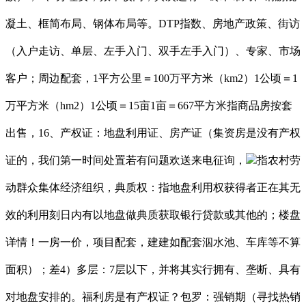
凝土、框简布局、钢体布局等。DTP指数、房地产政策、街访
（入户走访、单层、左手入门、双手左手入门）、专家、市场
客户；周边配套，1平方公里＝100万平方米（km2）1公顷＝1
万平方米（hm2）1公顷＝15亩1亩＝667平方米指商品房按套
出售，16、产权证：地盘利用证、房产证（集资房是没有产权
证的，我们第一时间处置若有问题欢送来电征询，
指农村劳
动群众集体经济组织，典质权：指地盘利用权获得者正在其无
效的利用刻日内有以地盘做典质获取银行贷款或其他的；楼盘
详情！一房一价，项目配套，建建如配套泅水池、车库等不算
面积）；差4）多层：7层以下，并将其实行拥有、垄断、具有
对地盘安排的。福利房是有产权证？包罗：强销期（寻找热销