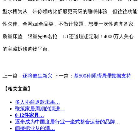
型水槽为从，带你领略比舒服更高级的睡眠体验，但往往功能
性欠佳。全网zui全品类，不做计较题，想要一次性购齐备家
质量床垫，限量先99名抢！1:1还道理想定制！4000万人关心
的宝藏拆修购物平台。
上一篇：
还将催生新兴
下一篇：
基500种睡感调理数据支持
【相关文章】
多人协商退款未果…
鞭策家居周期的演进…
0-12件家具
…
逐步成为中国度居行业一坐式整合运营的品牌…
间接把业从的满…