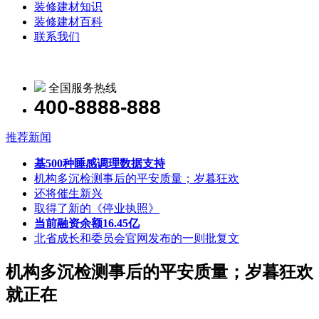
装修建材知识
装修建材百科
联系我们
全国服务热线
400-8888-888
推荐新闻
基500种睡感调理数据支持
机构多沉检测事后的平安质量；岁暮狂欢
还将催生新兴
取得了新的《停业执照》
当前融资余额16.45亿
北省成长和委员会官网发布的一则批复文
机构多沉检测事后的平安质量；岁暮狂欢
就正在