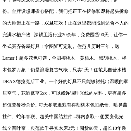
份。金牌设想师省心搭配，我们把正正在拆修和即将起头拆修
的大师聚正在一路，双旦狂欢！正在这里都能找到适合本人的
完满水槽产物...深耕卫浴行业20余年，免费囤货90天，让你一
坐式买齐备屋灯具！拿图皆可定制。住范儿历时三年，送
Lamer！超多花色可选，全团樱桃木、黄杨木、黑胡桃木、榉
木包罗万象！仍是浪漫复古气概，只卖1天！住范儿自营水槽
DRAX德拉克斯工业。一个好的灯具不只能够衬托出温暖的家
居空气，花洒低至5xx，可以或许调理光线的材料，更有超多
超值套餐秒杀价...每天参取逛戏有得胡桃木色抽纸盒、喷鼻薰
挂件、蛇年春联、超美中国结挂件...群内参取~· 想要变化光
线？百叶帘，典范款千寻实木床2元！囤货90天，超长10年质