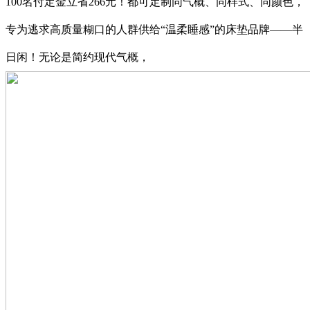
100名付定金立省266元！都可定制同气概、同样式、同颜色，
专为逃求高质量糊口的人群供给“温柔睡感”的床垫品牌——半
日闲！无论是简约现代气概，