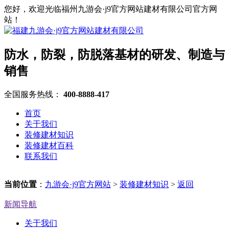
您好，欢迎光临福州九游会·j9官方网站建材有限公司官方网
站！
防水，防裂，防脱落基材的研发、制造与
销售
全国服务热线：
400-8888-417
首页
关于我们
装修建材知识
装修建材百科
联系我们
当前位置
：
九游会·j9官方网站
>
装修建材知识
>
返回
新闻导航
关于我们