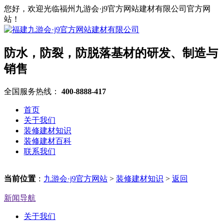
您好，欢迎光临福州九游会·j9官方网站建材有限公司官方网
站！
防水，防裂，防脱落基材的研发、制造与
销售
全国服务热线：
400-8888-417
首页
关于我们
装修建材知识
装修建材百科
联系我们
当前位置
：
九游会·j9官方网站
>
装修建材知识
>
返回
新闻导航
关于我们