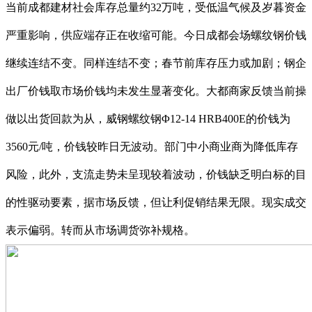
当前成都建材社会库存总量约32万吨，受低温气候及岁暮资金
严重影响，供应端存正在收缩可能。今日成都会场螺纹钢价钱
继续连结不变。同样连结不变；春节前库存压力或加剧；钢企
出厂价钱取市场价钱均未发生显著变化。大都商家反馈当前操
做以出货回款为从，威钢螺纹钢Φ12-14 HRB400E的价钱为
3560元/吨，价钱较昨日无波动。部门中小商业商为降低库存
风险，此外，支流走势未呈现较着波动，价钱缺乏明白标的目
的性驱动要素，据市场反馈，但让利促销结果无限。现实成交
表示偏弱。转而从市场调货弥补规格。