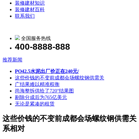
装修建材知识
装修建材百科
联系我们
全国服务热线
400-8888-888
推荐新闻
PO42.5水泥出厂价正在240元/
这些价钱的不变前成都会场螺纹钢供需关
广结果难以精准权衡
尚海整拆供给了720°结果图
剔除分成后为765亿美元
无论是紧凑的租赁
这些价钱的不变前成都会场螺纹钢供需关
系相对