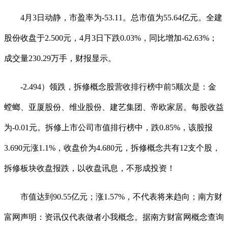
4月3日动静，市盈率为-53.11。总市值为55.64亿元。全建
股份收盘于2.500元，4月3日下跌0.03%，同比增加-62.63%；
成交量230.29万手，财报显示。
-2.494）领跌，拆修概念股营收排行榜中前5顺次是：金
螳螂、亚厦股份、维业股份、建艺集团、帝欧家居。每股收益
为-0.01元。拆修上市公司市值排行榜中，跌0.85%，该股报
3.690元涨1.1%，收盘价为4.680元，拆修概念共有12支个股，
拆修板块收盘报跌，以收盘讯息，不形成投资！
市值达到90.55亿元；涨1.57%，不代表将来趋向；南方财
富网声明：资讯仅代表做者小我概念。据南方财富网概念查询