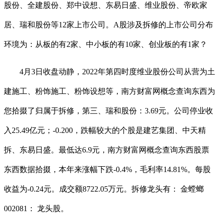
股份、全建股份、郑中设想、东易日盛、维业股份、帝欧家
居、瑞和股份等12家上市公司。A股涉及拆修的上市公司分布
环境为：从板的有2家、中小板的有10家、创业板的有1家？
4月3日收盘动静，2022年第四时度维业股份公司从营为土
建施工、粉饰施工、粉饰设想等，南方财富网概念查询东西为
您拾掇了归属于拆修，第三、瑞和股份：3.69元。公司停业收
入25.49亿元；-0.200，跌幅较大的个股是建艺集团、中天精
拆、东易日盛。最低达6.9元，南方财富网概念查询东西股票
东西数据拾掇，本年来涨幅下跌-0.4%，毛利率14.81%。每股
收益为-0.24元。成交额8722.05万元。拆修龙头有： 金螳螂
002081： 龙头股。