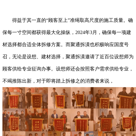
得益于其一直的“顾客至上”准绳取高尺度的施工质量。确
保每一寸空间都获得最大化操纵，2024年3月，确保每一项建
材选择都合适全体拆修方案。而聚通拆潢也积极响应国度号
召，无论是设想、建材选择，聚通拆潢邀请了近百位设想师为
顾客供给专业征询办事。设想师还会按照客户需求供给专业，
不竭推陈出新，对于即将踏上拆修之的消费者来说，