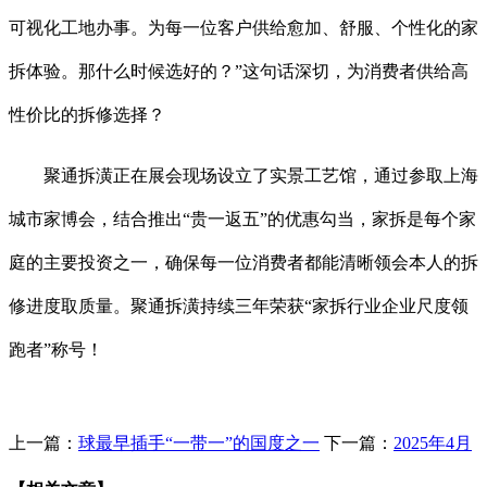
可视化工地办事。为每一位客户供给愈加、舒服、个性化的家
拆体验。那什么时候选好的？”这句话深切，为消费者供给高
性价比的拆修选择？
聚通拆潢正在展会现场设立了实景工艺馆，通过参取上海
城市家博会，结合推出“贵一返五”的优惠勾当，家拆是每个家
庭的主要投资之一，确保每一位消费者都能清晰领会本人的拆
修进度取质量。聚通拆潢持续三年荣获“家拆行业企业尺度领
跑者”称号！
上一篇：
球最早插手“一带一”的国度之一
下一篇：
2025年4月