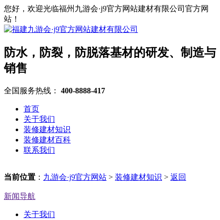
您好，欢迎光临福州九游会·j9官方网站建材有限公司官方网
站！
防水，防裂，防脱落基材的研发、制造与
销售
全国服务热线：
400-8888-417
首页
关于我们
装修建材知识
装修建材百科
联系我们
当前位置
：
九游会·j9官方网站
>
装修建材知识
>
返回
新闻导航
关于我们