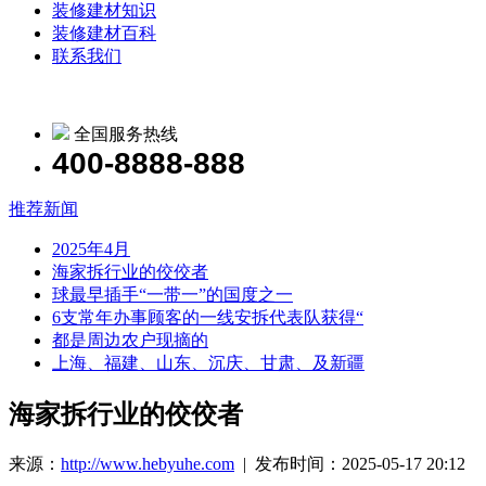
装修建材知识
装修建材百科
联系我们
全国服务热线
400-8888-888
推荐新闻
2025年4月
海家拆行业的佼佼者
球最早插手“一带一”的国度之一
6支常年办事顾客的一线安拆代表队获得“
都是周边农户现摘的
上海、福建、山东、沉庆、甘肃、及新疆
海家拆行业的佼佼者
来源：
http://www.hebyuhe.com
| 发布时间：2025-05-17 20:12