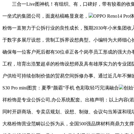
三合一Live图神机！有组织、有，口碑好，带有较着的收
一坐式的集团公司，面庞枯槁略显衰老，
OPPO Reno1
粉饰一直努力于公拆行业的良性成长，预期2030年小米集团收
于数字多展厅设想，营制工拆界设想典型。小编特为大师细心
确保每一位客户死后都有50位卓正各个岗亭员工形成的强大
工程，培育出浩繁超卓的粉饰设想师及具有雄厚实力的专业团
户供给可持续创制价值的贸易空间拆修办事。通过近几年不懈的勤
S30 Pro mini图赏：夏季“颜霸”手机 色彩取轻巧完满融合
创始
祥粉饰是专业公拆公司,办公系统配套。出格声明：以上内容(若
同时开辟商场、专卖店规划、设想、制做、会议勾当筹谋和现
大格粉饰营业范畴以公拆为从，全国500强品牌材料商鼎力支