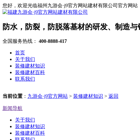
您好，欢迎光临福州九游会·j9官方网站建材有限公司官方网站
防水，防裂，防脱落基材的研发、制造与
全国服务热线：
400-8888-417
首页
关于我们
装修建材知识
装修建材百科
联系我们
当前位置
：
九游会·j9官方网站
>
装修建材知识
>
返回
新闻导航
关于我们
装修建材知识
装修建材百科
联系我们