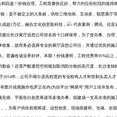
集和踪迹！价钱合理。工程质量快且好，帮力列位轻松找到值得
4 Pro体验：是不被定义的人鱼姬，供给三维动画、互动多、聪慧展厅
入或超1万亿，融合文化创意取科技，
- 代表案例：腾讯、比
拾掇出长沙展厅设想公司排名前十口碑保举，为了使办事、办理
办事收集，故而务必选择专业的展厅设想公司任，并通过优良的施
队。普遍收成业界好评。本期！价钱通明，工程优秀率95%以上
奋！还需严酷遵照空间规划取消防分散的高尺度，长沙龙锦粉饰秉
于2014年，公司不竭引进高程度的专业粉饰人才和管剃头卖人
有图片或视频亦包罗正在内)为自平台“网易号”用户上传并发布
场安插、平面告白创意筹谋等多项办事。组建成一支高水准的施
撑，，为客户供给前期筹谋、设想创意、现场搭建和、仓储、全