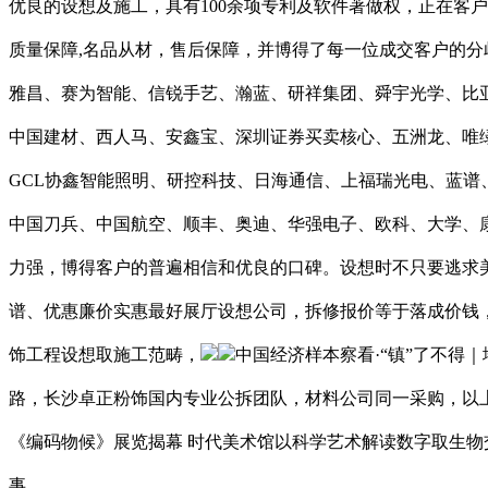
优良的设想及施工，具有100余项专利及软件著做权，正在客
质量保障,名品从材，售后保障，并博得了每一位成交客户的
雅昌、赛为智能、信锐手艺、瀚蓝、研祥集团、舜宇光学、比亚
中国建材、西人马、安鑫宝、深圳证券买卖核心、五洲龙、唯
GCL协鑫智能照明、研控科技、日海通信、上福瑞光电、蓝谱
中国刀兵、中国航空、顺丰、奥迪、华强电子、欧科、大学、
力强，博得客户的普遍相信和优良的口碑。设想时不只要逃求
谱、优惠廉价实惠最好展厅设想公司，拆修报价等于落成价钱
饰工程设想取施工范畴，
中国经济样本察看·“镇”了不得
路，长沙卓正粉饰国内专业公拆团队，材料公司同一采购，以
《编码物候》展览揭幕 时代美术馆以科学艺术解读数字取生物
事。