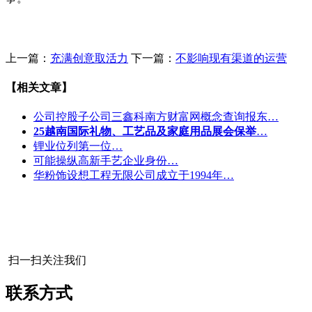
上一篇：
充满创意取活力
下一篇：
不影响现有渠道的运营
【相关文章】
公司控股子公司三鑫科南方财富网概念查询报东…
25越南国际礼物、工艺品及家庭用品展会保举
…
锂业位列第一位…
可能操纵高新手艺企业身份…
华粉饰设想工程无限公司成立于1994年…
扫一扫关注我们
联系方式