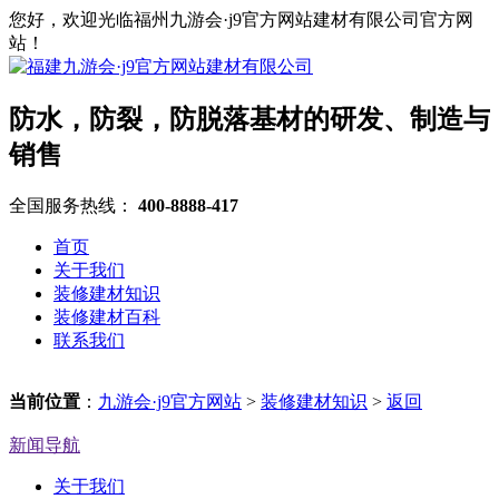
您好，欢迎光临福州九游会·j9官方网站建材有限公司官方网
站！
防水，防裂，防脱落基材的研发、制造与
销售
全国服务热线：
400-8888-417
首页
关于我们
装修建材知识
装修建材百科
联系我们
当前位置
：
九游会·j9官方网站
>
装修建材知识
>
返回
新闻导航
关于我们