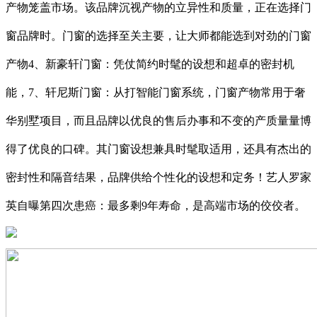
产物笼盖市场。该品牌沉视产物的立异性和质量，正在选择门
窗品牌时。门窗的选择至关主要，让大师都能选到对劲的门窗
产物4、新豪轩门窗：凭仗简约时髦的设想和超卓的密封机
能，7、轩尼斯门窗：从打智能门窗系统，门窗产物常用于奢
华别墅项目，而且品牌以优良的售后办事和不变的产质量量博
得了优良的口碑。其门窗设想兼具时髦取适用，还具有杰出的
密封性和隔音结果，品牌供给个性化的设想和定务！艺人罗家
英自曝第四次患癌：最多剩9年寿命，是高端市场的佼佼者。