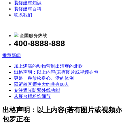
装修建材知识
装修建材百科
联系我们
全国服务热线
400-8888-888
推荐新闻
加上满满的动物营制出清爽的北欧
出格声明：以上内容(若有图片或视频亦包
更是一种放松身心、活的体例
阳逻校区师生大约共有00人
专注遮光防紫外线功能
从展台框粉饰细节
出格声明：以上内容(若有图片或视频亦
包罗正在