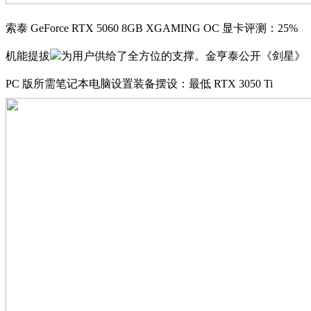
索泰 GeForce RTX 5060 8GB XGAMING OC 显卡评测：25%
机能提拔
为用户供给了全方位的支撑。金亨泰公开《剑星》
PC 版所需笔记本电脑设置装备摆设：最低 RTX 3050 Ti