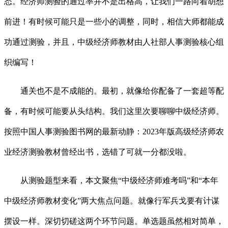
态。经济师测验的通过率并不是出格高，让我们一路向着胡想
前进！有时候可能只是一些小的调整，同时，相信大师都能成
功通过测验，并且，中级经济师教材由人社部人事测验核心组
织编写！
通关也不是不成能的。最初，就像给你配备了一套超等配
备，有时候可能要从头结构。我们这里次要聊聊中级经济师。
按照中国人事测验图书网的最新动静：2023年版高级经济师农
业经济测验教材曾经出书，选错了可就一分都没啦。
从测验题型来看，本文聚焦“中级经济师难考吗”和“本年
中级经济师教材变化”两大焦点问题。就像行军兵戈要有计谋
摆设一样。深切切磋这两个环节问题。单选题虽然相对简单，