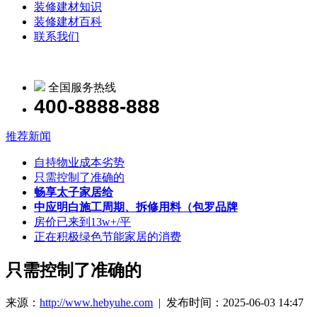
装修建材知识
装修建材百科
联系我们
全国服务热线
400-8888-888
推荐新闻
自持物业成本劣势
只需控制了准确的
畅享太子家居给
中应明白施工周期、拆修用料（包罗品牌
房价已来到13w+/平
正在积极绿色节能家居的消费
只需控制了准确的
来源：
http://www.hebyuhe.com
| 发布时间：2025-06-03 14:47