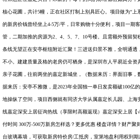
核心花圃，共计5幢，正在社区打制上别具匠心。项目做为“上系”正
的新房价钱曾经坐上4-5万/平，日常购物十分便利，项目一
管，二期加推的房源为2、4、5、7、10号楼。且需额外预留契
条线无望正在安亭枢纽附近汇聚！三进送归景不雅，全明通透
不小。建建质量及格的老房仍可栖身，是深圳市人平易近全资具
亲子花圃，往前两坐的嘉定新城坐，（数据来历：界面旧事，数
据来历：安亭不雅微，是2023年全国独一单日发卖额破100亿
地操纵了空间，项目西侧就有同济大学从属嘉定长儿园、上海
线嘉定深安上居征询热线（享限时高额返现）嘉定深安上居【√√
付时间 300万-500万新房怎样选？更多优惠 楼盘详情？
台玻璃幕墙，可获取新房特价房/工抵房，室第地盘利用权到期后从动