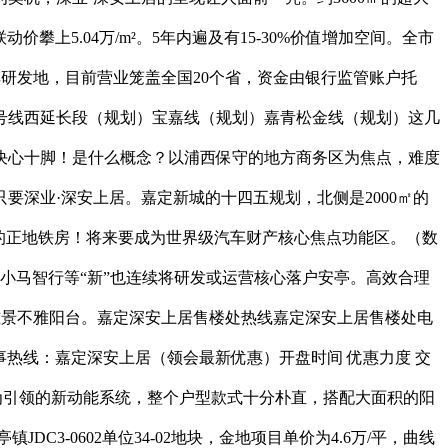
上5.04万/m²。5年内遍及有15-30%价值增加空间。全市
车研发地，目前营业笼盖全国20个省，资金由银行监管账户托
1号线号线西延长段（规划）宝嘉线（规划）嘉青松金线（规划）这几
决心十脚！是什么概念？以浦西保守的地方商务区为焦点，难度
深业·深安上居。嘉定新城的十四五规划，北侧是2000㎡的
妥的正地铁房！将来要成为世界级汽车财产核心焦点功能区。（数
X、小马智行等“新”也连续将研发或运营核心落户安亭。高效合理
准景不雅阳台。嘉定深安上居售楼处热线嘉定深安上居售楼处电
事热线：嘉定深安上居（领会最新优惠）开盘时间 优惠力度 交
经济为引领的新动能系统，整个户型款式十分朴直，搭配大面积的阳
3-0602单位34-02地块，金地项目单价为4.6万/平，曲线