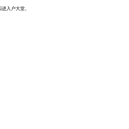
四进入户大堂。