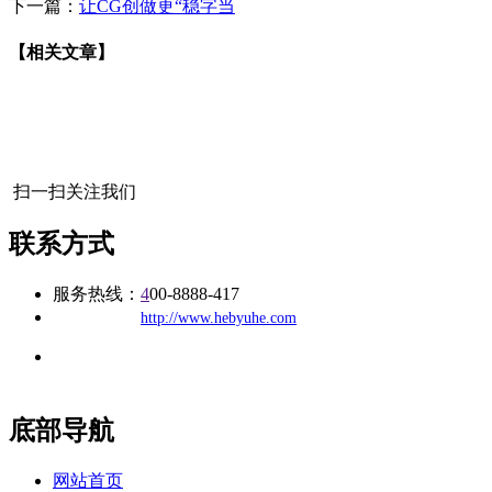
下一篇：
让CG创做更“稳字当
【相关文章】
扫一扫关注我们
联系方式
服务热线：
4
00-8888-417
公司
网址：
http://www.hebyuhe.com
地址：福建省福州市仓山区建新镇台屿路198号华威商贸中心一
办公
期7#楼8层17商务
底部导航
网站首页