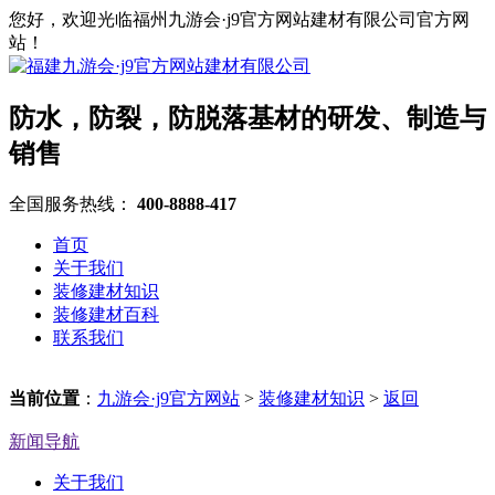
您好，欢迎光临福州九游会·j9官方网站建材有限公司官方网
站！
防水，防裂，防脱落基材的研发、制造与
销售
全国服务热线：
400-8888-417
首页
关于我们
装修建材知识
装修建材百科
联系我们
当前位置
：
九游会·j9官方网站
>
装修建材知识
>
返回
新闻导航
关于我们