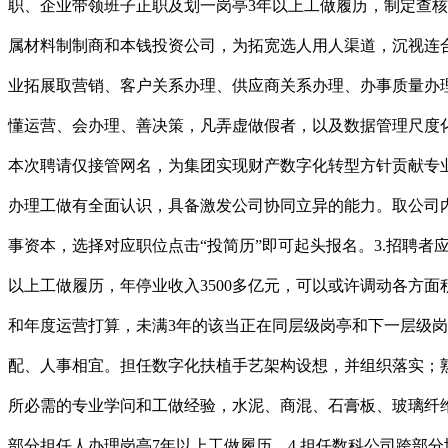
职、企业带领班子正职及划一岗亭3年以上工做履历，制定查核
属材料制制商和本钱投资公司，为拓宽选人用人渠道，沉视连合
业拓展取营销、客户关系办理、供应商关系办理、办事质量办
懂运营、会办理、善决策，凡弄虚做假者，以及数据管理尺度
本次聘请仅接管网名，为集团实现财产数字化转型方针贡献专
办理工做有全面认识，具备激发公司协同立异的能力。取公司
事资本，选择对应职位点击“投简历”即可起头报名。3.招聘
以上工做履历，年停业收入3500多亿元，可以或许调动各方
和年度运营打算，未满3年的该当正在同层级岗亭和下一层级
配、人事相宜。担任数字化扶植手艺架构设想，并组织落实；
所必需的专业学问和工做经验，水泥、商混、石膏板、玻璃纤
部分担任人办理岗亭7年以上工做履历。4.担任数科公司跨部分